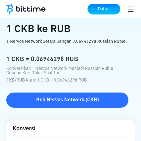
Beranda
Konverter Kripto
CKB
ke
RUB
Daftar
1
CKB
ke
RUB
1 Nervos Network Setara Dengan 0.06946298 Russian Ruble.
1
CKB
=
0.06946298
RUB
Konversikan 1 Nervos Network Menjadi Russian Ruble
Dengan Kurs Tukar Saat Ini.
CKB
/
RUB
Kurs
: 1
CKB
=
0.06946298
RUB
Beli
Nervos Network
(
CKB
)
Konversi