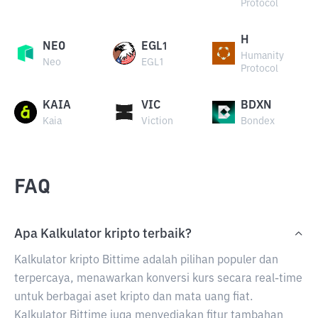
Protocol
H
NEO
EGL1
Humanity
Neo
EGL1
Protocol
KAIA
VIC
BDXN
Kaia
Viction
Bondex
FAQ
Apa Kalkulator kripto terbaik?
Kalkulator kripto Bittime adalah pilihan populer dan
terpercaya, menawarkan konversi kurs secara real-time
untuk berbagai aset kripto dan mata uang fiat.
Kalkulator Bittime juga menyediakan fitur tambahan