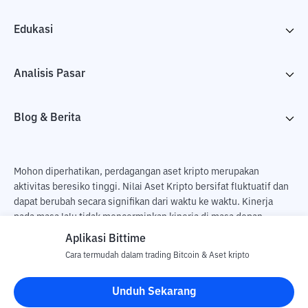
Edukasi
Analisis Pasar
Blog & Berita
Mohon diperhatikan, perdagangan aset kripto merupakan
aktivitas beresiko tinggi. Nilai Aset Kripto bersifat fluktuatif dan
dapat berubah secara signifikan dari waktu ke waktu. Kinerja
pada masa lalu tidak mencerminkan kinerja di masa depan.
Terdapat risiko kehilangan sebagai dampak dari membeli dan
Aplikasi Bittime
menjual aset kripto dan sepenuhnya keputusan independen dari
Cara termudah dalam trading Bitcoin & Aset kripto
pengguna. PT Utama Aset Digital Indonesia (Bittime) tidak
bertanggung jawab atas perubahan fluktuasi dari nilai tukar Aset
Unduh Sekarang
Kripto.