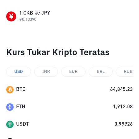
1
CKB
ke
JPY
¥
0.13390
Kurs Tukar Kripto Teratas
USD
INR
EUR
BRL
RUB
BTC
64,845.23
ETH
1,912.08
USDT
0.99926