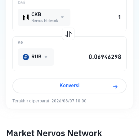
Dari
CKB
Nervos Network
Ke
RUB
Konversi
Terakhir diperbarui:
2026/08/07 10:00
Market Nervos Network