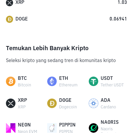
XRP
1.03
DOGE
0.06941
Temukan Lebih Banyak Kripto
Seleksi kripto yang sedang tren di komunitas kripto
BTC
ETH
USDT
Bitcoin
Ethereum
Tether USDT
XRP
DOGE
ADA
XRP
Dogecoin
Cardano
NAORIS
NEON
PIPPIN
Naoris
Neon EVM
PIPPIN