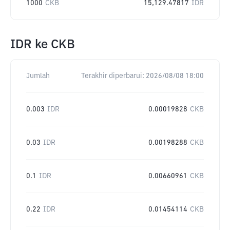
1000
CKB
15,129.47817
IDR
IDR
ke
CKB
Jumlah
Terakhir diperbarui:
2026/08/08 18:00
0.003
IDR
0.00019828
CKB
0.03
IDR
0.00198288
CKB
0.1
IDR
0.00660961
CKB
0.22
IDR
0.01454114
CKB