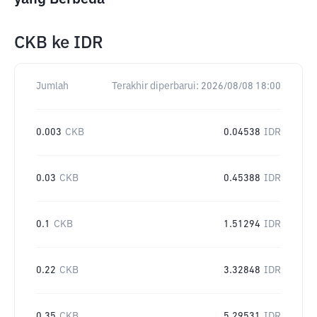
CKB
ke
IDR
Jumlah
Terakhir diperbarui:
2026/08/08 18:00
0.003
CKB
0.04538
IDR
0.03
CKB
0.45388
IDR
0.1
CKB
1.51294
IDR
0.22
CKB
3.32848
IDR
0.35
CKB
5.29531
IDR