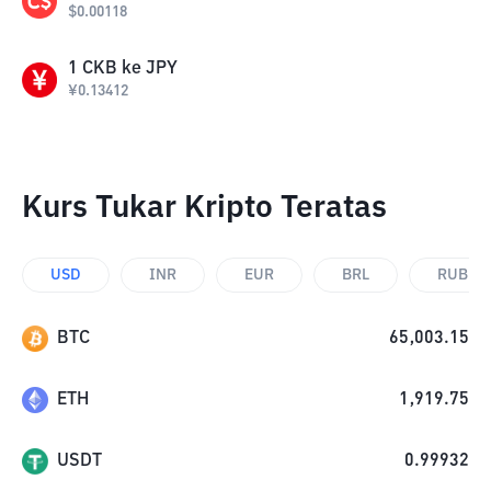
$
0.00118
1
CKB
ke
JPY
¥
0.13412
Kurs Tukar Kripto Teratas
USD
INR
EUR
BRL
RUB
BTC
65,003.15
ETH
1,919.75
USDT
0.99932