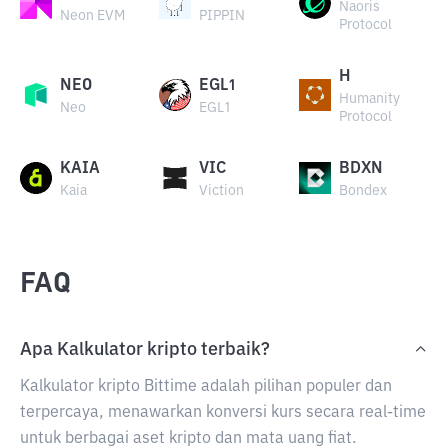
Naoris
Neon EVM
PIPPIN
Protocol
H
NEO
EGL1
Humanity
Neo
EGL1
Protocol
KAIA
VIC
BDXN
Kaia
Viction
Bondex
FAQ
Apa Kalkulator kripto terbaik?
Kalkulator kripto Bittime adalah pilihan populer dan
terpercaya, menawarkan konversi kurs secara real-time
untuk berbagai aset kripto dan mata uang fiat.