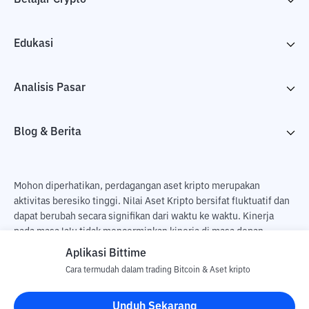
Edukasi
Analisis Pasar
Blog & Berita
Mohon diperhatikan, perdagangan aset kripto merupakan
aktivitas beresiko tinggi. Nilai Aset Kripto bersifat fluktuatif dan
dapat berubah secara signifikan dari waktu ke waktu. Kinerja
pada masa lalu tidak mencerminkan kinerja di masa depan.
Terdapat risiko kehilangan sebagai dampak dari membeli dan
Aplikasi Bittime
menjual aset kripto dan sepenuhnya keputusan independen dari
Cara termudah dalam trading Bitcoin & Aset kripto
pengguna. PT Utama Aset Digital Indonesia (Bittime) tidak
bertanggung jawab atas perubahan fluktuasi dari nilai tukar Aset
Unduh Sekarang
Kripto.