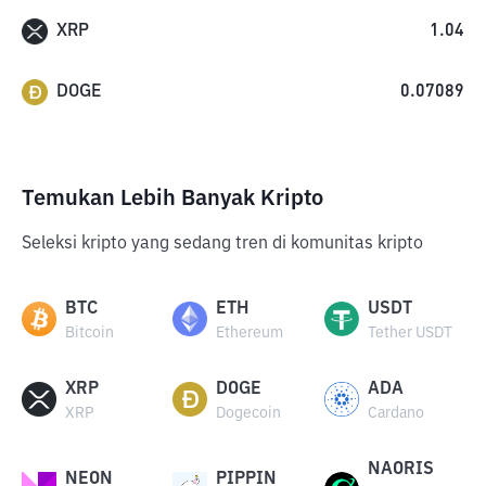
XRP
1.04
DOGE
0.07089
Temukan Lebih Banyak Kripto
Seleksi kripto yang sedang tren di komunitas kripto
BTC
ETH
USDT
Bitcoin
Ethereum
Tether USDT
XRP
DOGE
ADA
XRP
Dogecoin
Cardano
NAORIS
NEON
PIPPIN