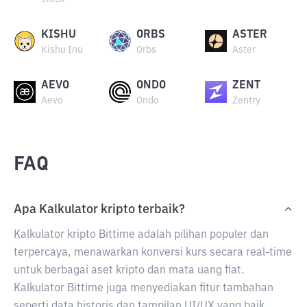
KISHU
ORBS
ASTER
Kishu Inu
Orbs
Aster
AEVO
ONDO
ZENT
Aevo
Ondo
Zentry
FAQ
Apa Kalkulator kripto terbaik?
Kalkulator kripto Bittime adalah pilihan populer dan
terpercaya, menawarkan konversi kurs secara real-time
untuk berbagai aset kripto dan mata uang fiat.
Kalkulator Bittime juga menyediakan fitur tambahan
seperti data historis dan tampilan UI/UX yang baik