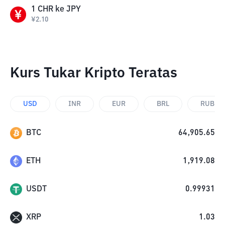
1
CHR
ke
JPY
¥
2.10
Kurs Tukar Kripto Teratas
USD
INR
EUR
BRL
RUB
BTC
64,905.65
ETH
1,919.08
USDT
0.99931
XRP
1.03