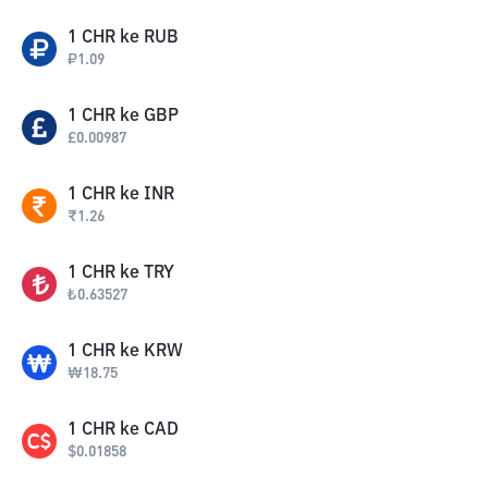
1
CHR
ke
RUB
₽
1.09
1
CHR
ke
GBP
£
0.00987
1
CHR
ke
INR
₹
1.26
1
CHR
ke
TRY
₺
0.63527
1
CHR
ke
KRW
₩
18.75
1
CHR
ke
CAD
$
0.01858