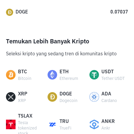
DOGE
0.07037
Temukan Lebih Banyak Kripto
Seleksi kripto yang sedang tren di komunitas kripto
BTC
ETH
USDT
Bitcoin
Ethereum
Tether USDT
XRP
DOGE
ADA
XRP
Dogecoin
Cardano
TSLAX
TRU
ANKR
Tesla
tokenized
TrueFi
Ankr
stock