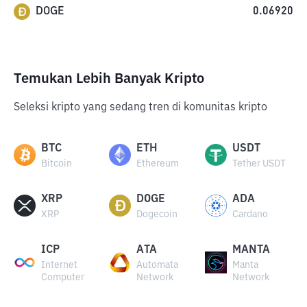
DOGE
0.06920
Temukan Lebih Banyak Kripto
Seleksi kripto yang sedang tren di komunitas kripto
BTC
ETH
USDT
Bitcoin
Ethereum
Tether USDT
XRP
DOGE
ADA
XRP
Dogecoin
Cardano
ICP
ATA
MANTA
Internet
Automata
Manta
Computer
Network
Network