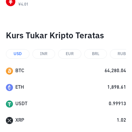
¥
4.01
Kurs Tukar Kripto Teratas
USD
INR
EUR
BRL
RUB
BTC
64,280.04
ETH
1,898.61
USDT
0.99913
XRP
1.02