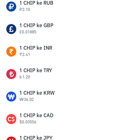
1
CHIP
ke
RUB
₽
2.10
1
CHIP
ke
GBP
£
0.01885
1
CHIP
ke
INR
₹
2.41
1
CHIP
ke
TRY
₺
1.20
1
CHIP
ke
KRW
₩
36.02
1
CHIP
ke
CAD
$
0.03556
1
CHIP
ke
JPY