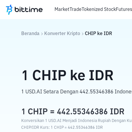
Market
Trade
Tokenized Stock
Future
Beranda
Konverter Kripto
CHIP
ke
IDR
1
CHIP
ke
IDR
1 USD.AI Setara Dengan 442.55346386 Indone
1
CHIP
=
442.55346386
IDR
Konversikan 1 USD.AI Menjadi Indonesia Rupiah Dengan Kurs
CHIP
/
IDR
Kurs
: 1
CHIP
=
442.55346386
IDR