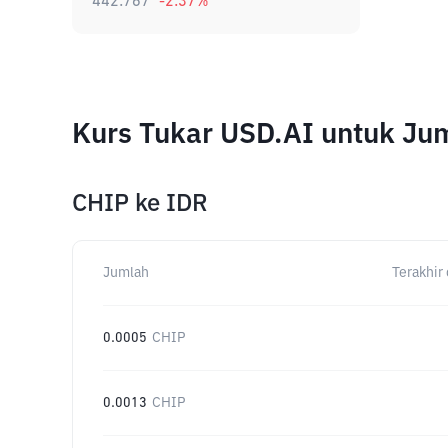
442.767
-2.37
%
Kurs Tukar USD.AI untuk Ju
CHIP
ke
IDR
Jumlah
Terakhir 
0.0005
CHIP
0.0013
CHIP