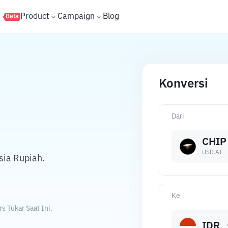
s
Product
Campaign
Blog
Beta
Konversi
Dari
CHIP
USD.AI
sia Rupiah.
Ke
 Tukar Saat Ini.
IDR