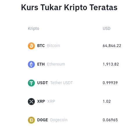
Kurs Tukar Kripto Teratas
Kripto
USD
BTC
Bitcoin
64,846.22
ETH
Ethereum
1,913.82
USDT
Tether USDT
0.99939
XRP
XRP
1.02
DOGE
Dogecoin
0.06965