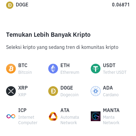
DOGE
0.06871
Temukan Lebih Banyak Kripto
Seleksi kripto yang sedang tren di komunitas kripto
BTC
ETH
USDT
Bitcoin
Ethereum
Tether USDT
XRP
DOGE
ADA
XRP
Dogecoin
Cardano
ICP
ATA
MANTA
Internet
Automata
Manta
Computer
Network
Network