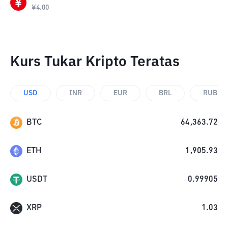
¥
4.00
Kurs Tukar Kripto Teratas
USD
INR
EUR
BRL
RUB
BTC
64,363.72
ETH
1,905.93
USDT
0.99905
XRP
1.03