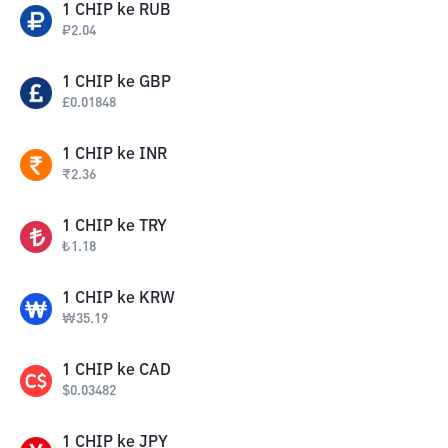
1
CHIP
ke
RUB
₽
2.04
1
CHIP
ke
GBP
£
0.01848
1
CHIP
ke
INR
₹
2.36
1
CHIP
ke
TRY
₺
1.18
1
CHIP
ke
KRW
₩
35.19
1
CHIP
ke
CAD
$
0.03482
1
CHIP
ke
JPY