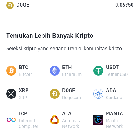
DOGE
0.06950
Temukan Lebih Banyak Kripto
Seleksi kripto yang sedang tren di komunitas kripto
BTC
ETH
USDT
Bitcoin
Ethereum
Tether USDT
XRP
DOGE
ADA
XRP
Dogecoin
Cardano
ICP
ATA
MANTA
Internet
Automata
Manta
Computer
Network
Network