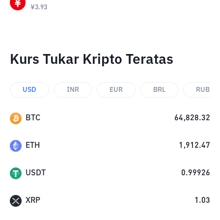
¥
3.93
Kurs Tukar Kripto Teratas
USD
INR
EUR
BRL
RUB
BTC
64,828.32
ETH
1,912.47
USDT
0.99926
XRP
1.03