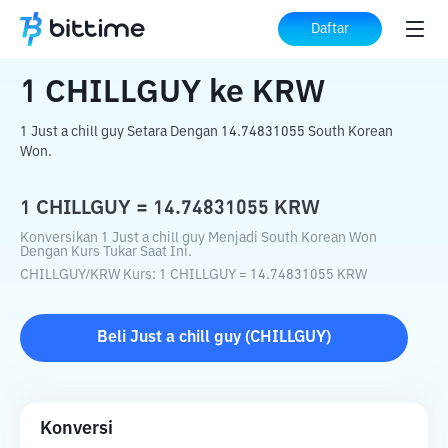
Beranda
Konverter Kripto
CHILLGUY
Daftar
ke
KRW
1
CHILLGUY
ke
KRW
1 Just a chill guy Setara Dengan 14.74831055 South Korean
Won.
1
CHILLGUY
=
14.74831055
KRW
Konversikan 1 Just a chill guy Menjadi South Korean Won
Dengan Kurs Tukar Saat Ini.
CHILLGUY
/
KRW
Kurs
: 1
CHILLGUY
=
14.74831055
KRW
Beli
Just a chill guy
(
CHILLGUY
)
Konversi