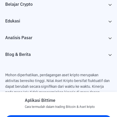
Belajar Crypto
Edukasi
Analisis Pasar
Blog & Berita
Mohon diperhatikan, perdagangan aset kripto merupakan
aktivitas beresiko tinggi. Nilai Aset Kripto bersifat fluktuatif dan
dapat berubah secara signifikan dari waktu ke waktu. Kinerja
pada masa lalu tidak mencerminkan kinerja di masa depan.
Terdapat risiko kehilangan sebagai dampak dari membeli dan
Aplikasi Bittime
menjual aset kripto dan sepenuhnya keputusan independen dari
Cara termudah dalam trading Bitcoin & Aset kripto
pengguna. PT Utama Aset Digital Indonesia (Bittime) tidak
bertanggung jawab atas perubahan fluktuasi dari nilai tukar Aset