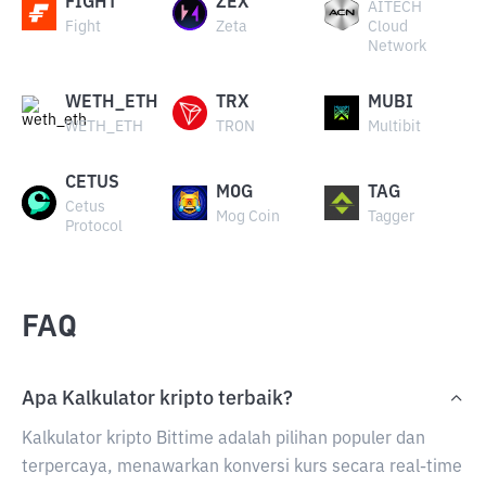
FIGHT
ZEX
AITECH
Fight
Zeta
Cloud
Network
WETH_ETH
TRX
MUBI
WETH_ETH
TRON
Multibit
CETUS
MOG
TAG
Cetus
Mog Coin
Tagger
Protocol
FAQ
Apa Kalkulator kripto terbaik?
Kalkulator kripto Bittime adalah pilihan populer dan
terpercaya, menawarkan konversi kurs secara real-time