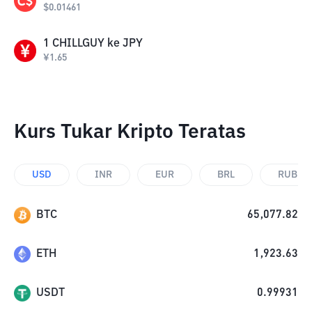
$
0.01461
1
CHILLGUY
ke
JPY
¥
1.65
Kurs Tukar Kripto Teratas
USD
INR
EUR
BRL
RUB
BTC
65,077.82
ETH
1,923.63
USDT
0.99931