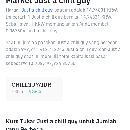
Market Just a chill guy
Harga,
Just a chill guy
saat ini adalah
14.74831 KRW
.
Ini berarti 1 Just a chill guy bernilai 14.74831 KRW.
Sebaliknya, 1 KRW memungkinkan Anda membeli
0.067804 Just a chill guy.
Saat ini jumlah pasokan Just a chill guy yang beredar
adalah 999,941,462.712243 Just a chill guy, dan Just a
chill guy saat ini memiliki total kapitalisasi pasar
sebesar₩ 13,708,497,924.85755
CHILLGUY/IDR
185.5
+
6.36
%
Kurs Tukar Just a chill guy untuk Jumlah
yang Berbeda