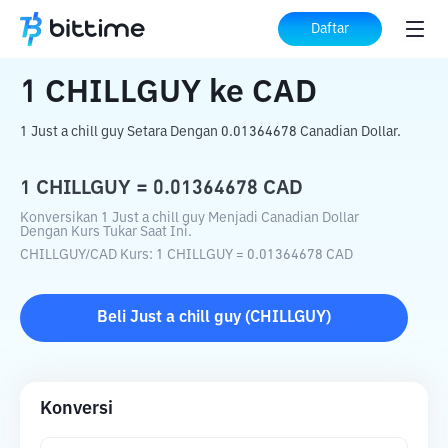
Beranda
Konverter Kripto
CHILLGUY
Daftar
ke
CAD
1
CHILLGUY
ke
CAD
1 Just a chill guy Setara Dengan 0.01364678 Canadian Dollar.
1
CHILLGUY
=
0.01364678
CAD
Konversikan 1 Just a chill guy Menjadi Canadian Dollar
Dengan Kurs Tukar Saat Ini.
CHILLGUY
/
CAD
Kurs
: 1
CHILLGUY
=
0.01364678
CAD
Beli
Just a chill guy
(
CHILLGUY
)
Konversi