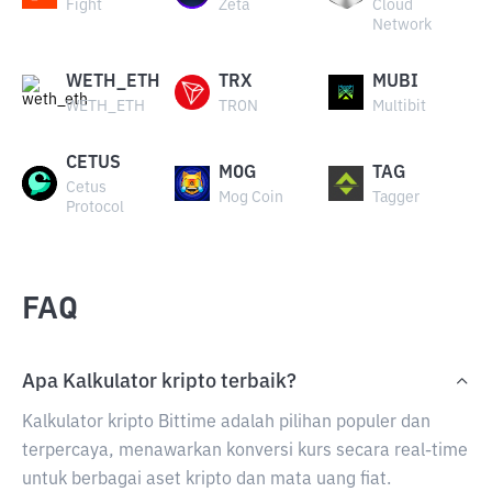
Fight
Zeta
Cloud
Network
WETH_ETH
TRX
MUBI
WETH_ETH
TRON
Multibit
CETUS
MOG
TAG
Cetus
Mog Coin
Tagger
Protocol
FAQ
Apa Kalkulator kripto terbaik?
Kalkulator kripto Bittime adalah pilihan populer dan
terpercaya, menawarkan konversi kurs secara real-time
untuk berbagai aset kripto dan mata uang fiat.