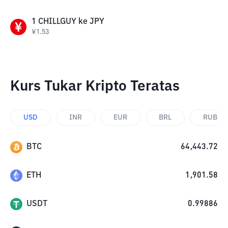
1
CHILLGUY
ke
JPY
¥
1.53
Kurs Tukar Kripto Teratas
USD
INR
EUR
BRL
RUB
BTC
64,443.72
ETH
1,901.58
USDT
0.99886