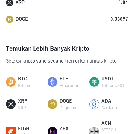
XRP
1.04
DOGE
0.06897
Temukan Lebih Banyak Kripto
Seleksi kripto yang sedang tren di komunitas kripto
BTC
ETH
USDT
Bitcoin
Ethereum
Tether USDT
XRP
DOGE
ADA
XRP
Dogecoin
Cardano
ACN
FIGHT
ZEX
AITECH