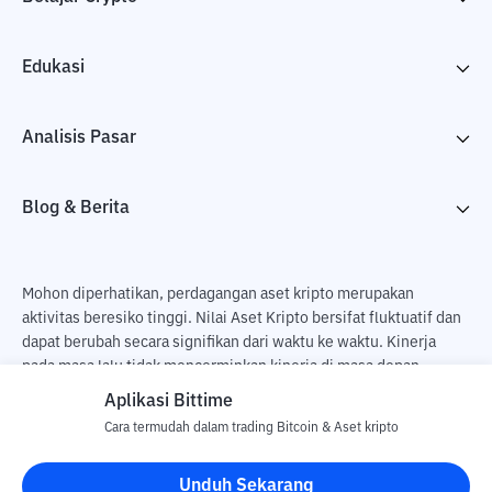
Edukasi
Analisis Pasar
Blog & Berita
Mohon diperhatikan, perdagangan aset kripto merupakan
aktivitas beresiko tinggi. Nilai Aset Kripto bersifat fluktuatif dan
dapat berubah secara signifikan dari waktu ke waktu. Kinerja
pada masa lalu tidak mencerminkan kinerja di masa depan.
Terdapat risiko kehilangan sebagai dampak dari membeli dan
Aplikasi Bittime
menjual aset kripto dan sepenuhnya keputusan independen dari
Cara termudah dalam trading Bitcoin & Aset kripto
pengguna. PT Utama Aset Digital Indonesia (Bittime) tidak
bertanggung jawab atas perubahan fluktuasi dari nilai tukar Aset
Unduh Sekarang
Kripto.