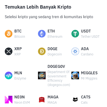
Temukan Lebih Banyak Kripto
Seleksi kripto yang sedang tren di komunitas kripto
BTC
ETH
USDT
Bitcoin
Ethereum
Tether USDT
XRP
DOGE
ADA
XRP
Dogecoin
Cardano
DOGEGOV
Department Of
MLN
MIGGLES
Government
Enzyme
Mr Miggles
Efficiency
(dogegov.com)
NEON
MAGA
CATS
Neon EVM
MAGA
Cats