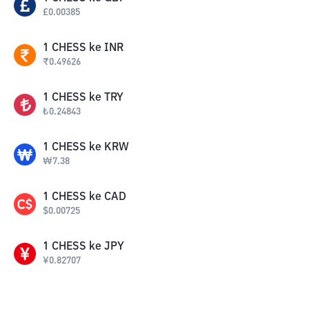
£
0.00385
1
CHESS
ke
INR
₹
0.49626
1
CHESS
ke
TRY
₺
0.24843
1
CHESS
ke
KRW
₩
7.38
1
CHESS
ke
CAD
$
0.00725
1
CHESS
ke
JPY
¥
0.82707