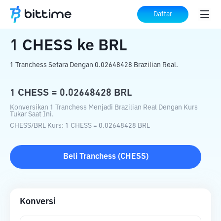
Beranda
Konverter Kripto
CHESS
ke
Daftar
BRL
1
CHESS
ke
BRL
1 Tranchess Setara Dengan 0.02648428 Brazilian Real.
1
CHESS
=
0.02648428
BRL
Konversikan 1 Tranchess Menjadi Brazilian Real Dengan Kurs
Tukar Saat Ini.
CHESS
/
BRL
Kurs
: 1
CHESS
=
0.02648428
BRL
Beli
Tranchess
(
CHESS
)
Konversi