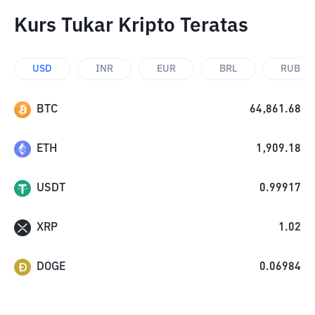
Kurs Tukar Kripto Teratas
USD
INR
EUR
BRL
RUB
BTC
64,861.68
ETH
1,909.18
USDT
0.99917
XRP
1.02
DOGE
0.06984