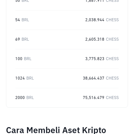
50
BRL
1,887.911
CHESS
54
BRL
2,038.944
CHESS
69
BRL
2,605.318
CHESS
100
BRL
3,775.823
CHESS
1024
BRL
38,664.437
CHESS
2000
BRL
75,516.479
CHESS
Cara Membeli Aset Kripto