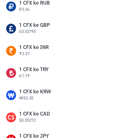
1
CFX
ke
RUB
₽
3.04
1
CFX
ke
GBP
£
0.02795
1
CFX
ke
INR
₹
3.57
1
CFX
ke
TRY
₺
1.79
1
CFX
ke
KRW
₩
53.30
1
CFX
ke
CAD
$
0.05272
1
CFX
ke
JPY