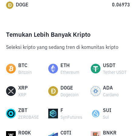
DOGE
0.06973
Temukan Lebih Banyak Kripto
Seleksi kripto yang sedang tren di komunitas kripto
BTC
ETH
USDT
Bitcoin
Ethereum
Tether USDT
XRP
DOGE
ADA
XRP
Dogecoin
Cardano
ZBT
F
SUI
ZEROBASE
SynFutures
Sui
ROOK
COTI
BNKR