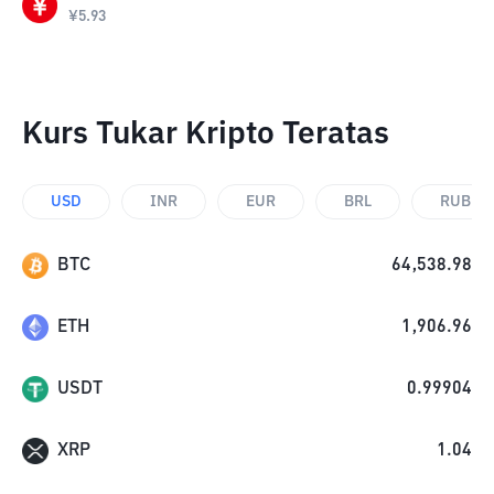
¥
5.93
Kurs Tukar Kripto Teratas
USD
INR
EUR
BRL
RUB
BTC
64,538.98
ETH
1,906.96
USDT
0.99904
XRP
1.04