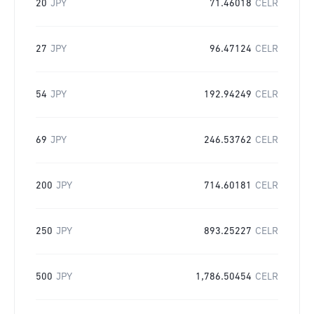
20
JPY
71.46018
CELR
27
JPY
96.47124
CELR
54
JPY
192.94249
CELR
69
JPY
246.53762
CELR
200
JPY
714.60181
CELR
250
JPY
893.25227
CELR
500
JPY
1,786.50454
CELR