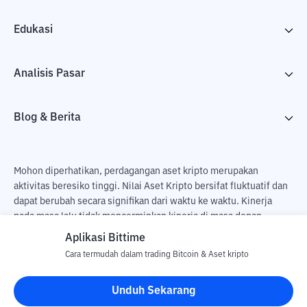
Edukasi
Analisis Pasar
Blog & Berita
Mohon diperhatikan, perdagangan aset kripto merupakan
aktivitas beresiko tinggi. Nilai Aset Kripto bersifat fluktuatif dan
dapat berubah secara signifikan dari waktu ke waktu. Kinerja
pada masa lalu tidak mencerminkan kinerja di masa depan.
Terdapat risiko kehilangan sebagai dampak dari membeli dan
Aplikasi Bittime
menjual aset kripto dan sepenuhnya keputusan independen dari
Cara termudah dalam trading Bitcoin & Aset kripto
pengguna. PT Utama Aset Digital Indonesia (Bittime) tidak
bertanggung jawab atas perubahan fluktuasi dari nilai tukar Aset
Unduh Sekarang
Kripto.