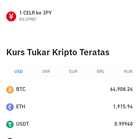
1
CELR
ke
JPY
¥
0.27987
Kurs Tukar Kripto Teratas
USD
INR
EUR
BRL
RUB
BTC
64,908.26
ETH
1,915.94
USDT
0.99940