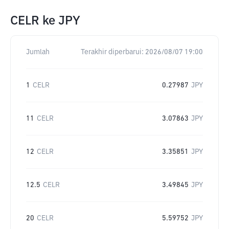
CELR
ke
JPY
Jumlah
Terakhir diperbarui:
2026/08/07 19:00
1
CELR
0.27987
JPY
11
CELR
3.07863
JPY
12
CELR
3.35851
JPY
12.5
CELR
3.49845
JPY
20
CELR
5.59752
JPY