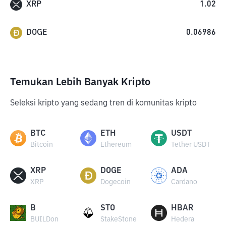
XRP
1.02
DOGE
0.06986
Temukan Lebih Banyak Kripto
Seleksi kripto yang sedang tren di komunitas kripto
BTC
ETH
USDT
Bitcoin
Ethereum
Tether USDT
XRP
DOGE
ADA
XRP
Dogecoin
Cardano
B
STO
HBAR
BUILDon
StakeStone
Hedera