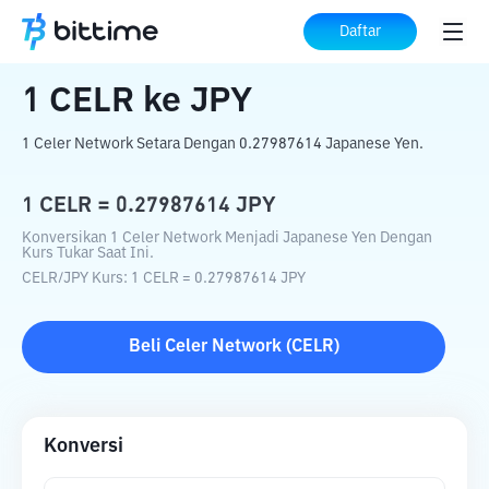
Beranda
Konverter Kripto
CELR
ke
JPY
Daftar
1
CELR
ke
JPY
1 Celer Network Setara Dengan 0.27987614 Japanese Yen.
1
CELR
=
0.27987614
JPY
Konversikan 1 Celer Network Menjadi Japanese Yen Dengan
Kurs Tukar Saat Ini.
CELR
/
JPY
Kurs
: 1
CELR
=
0.27987614
JPY
Beli
Celer Network
(
CELR
)
Konversi