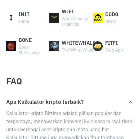
WLFI
INIT
DODO
World Liberty
Initia
DODO
Financial
BONE
WHITEWHALE
FITFI
Bone
The White Whale
Step App
Shibaswap
FAQ
Apa Kalkulator kripto terbaik?
Kalkulator kripto Bittime adalah pilihan populer dan
terpercaya, menawarkan konversi kurs secara real-time
untuk berbagai aset kripto dan mata uang fiat.
Kalkulator Bittime juga menyediakan fitur tambahan