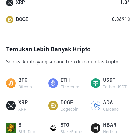
XRP
1.04
DOGE
0.06918
Temukan Lebih Banyak Kripto
Seleksi kripto yang sedang tren di komunitas kripto
BTC
ETH
USDT
Bitcoin
Ethereum
Tether USDT
XRP
DOGE
ADA
XRP
Dogecoin
Cardano
B
STO
HBAR
BUILDon
StakeStone
Hedera