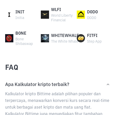
WLFI
INIT
DODO
World Liberty
Initia
DODO
Financial
BONE
WHITEWHALE
FITFI
Bone
The White Whale
Step App
Shibaswap
FAQ
Apa Kalkulator kripto terbaik?
Kalkulator kripto Bittime adalah pilihan populer dan
terpercaya, menawarkan konversi kurs secara real-time
untuk berbagai aset kripto dan mata uang fiat.
Kalkulator Bittime juga menyediakan fitur tambahan