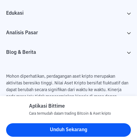
Edukasi
Analisis Pasar
Blog & Berita
Mohon diperhatikan, perdagangan aset kripto merupakan
aktivitas beresiko tinggi. Nilai Aset Kripto bersifat fluktuatif dan
dapat berubah secara signifikan dari waktu ke waktu. Kinerja
pada masa lalu tidak mencerminkan kinerja di masa depan.
Terdapat risiko kehilangan sebagai dampak dari membeli dan
Aplikasi Bittime
menjual aset kripto dan sepenuhnya keputusan independen dari
Cara termudah dalam trading Bitcoin & Aset kripto
pengguna. PT Utama Aset Digital Indonesia (Bittime) tidak
bertanggung jawab atas perubahan fluktuasi dari nilai tukar Aset
Unduh Sekarang
Kripto.