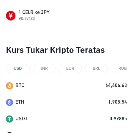
1
CELR
ke
JPY
¥
0.27483
Kurs Tukar Kripto Teratas
USD
INR
EUR
BRL
RUB
BTC
64,606.63
ETH
1,905.54
USDT
0.99885