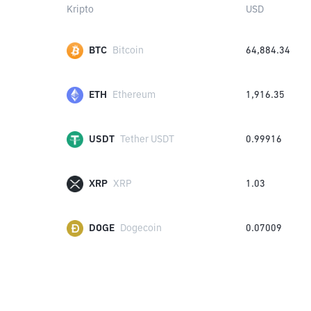
Kripto
USD
BTC
Bitcoin
64,884.34
ETH
Ethereum
1,916.35
USDT
Tether USDT
0.99916
XRP
XRP
1.03
DOGE
Dogecoin
0.07009