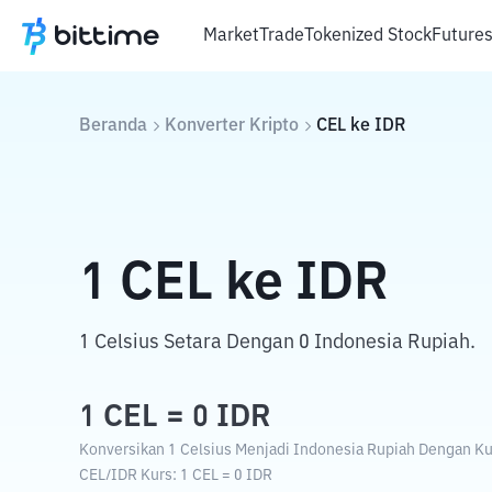
Market
Trade
Tokenized Stock
Future
Beranda
Konverter Kripto
CEL
ke
IDR
1
CEL
ke
IDR
1 Celsius Setara Dengan 0 Indonesia Rupiah.
1
CEL
=
0
IDR
Konversikan 1 Celsius Menjadi Indonesia Rupiah Dengan Kur
CEL
/
IDR
Kurs
: 1
CEL
=
0
IDR