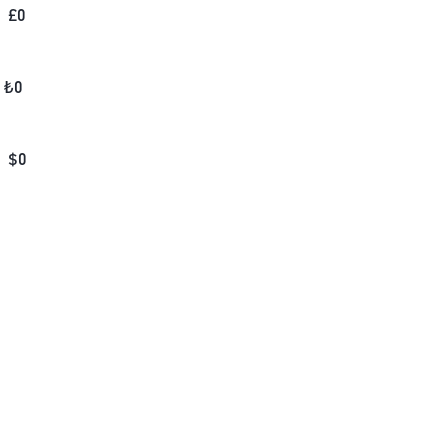
£
0
₺
0
$
0