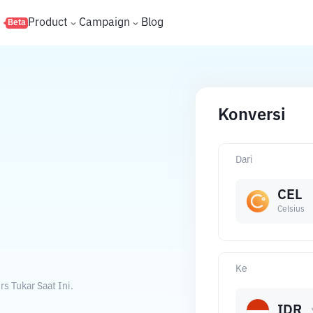
s
Product
Campaign
Blog
Beta
Konversi
Dari
CEL
Celsius
Ke
s Tukar Saat Ini.
IDR