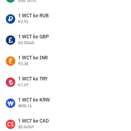
R$
0.18157
1
WCT
ke
RUB
₽
2.93
1
WCT
ke
GBP
£
0.02640
1
WCT
ke
INR
₹
3.38
1
WCT
ke
TRY
₺
1.69
1
WCT
ke
KRW
₩
50.14
1
WCT
ke
CAD
$
0.04969