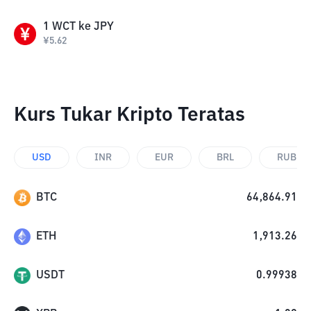
1
WCT
ke
JPY
¥
5.62
Kurs Tukar Kripto Teratas
USD
INR
EUR
BRL
RUB
BTC
64,864.91
ETH
1,913.26
USDT
0.99938