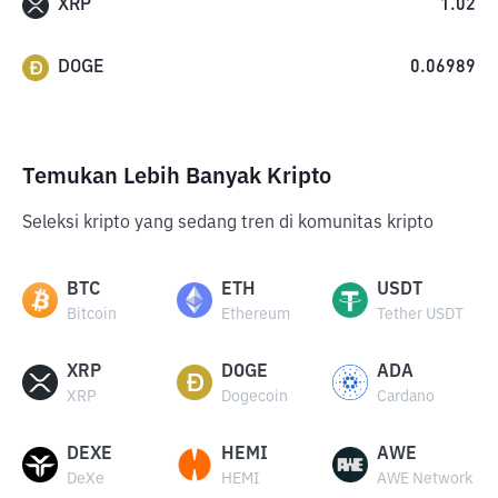
XRP
1.02
DOGE
0.06989
Temukan Lebih Banyak Kripto
Seleksi kripto yang sedang tren di komunitas kripto
BTC
ETH
USDT
Bitcoin
Ethereum
Tether USDT
XRP
DOGE
ADA
XRP
Dogecoin
Cardano
DEXE
HEMI
AWE
DeXe
HEMI
AWE Network