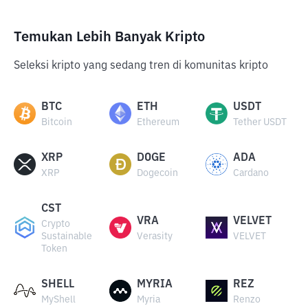
Temukan Lebih Banyak Kripto
Seleksi kripto yang sedang tren di komunitas kripto
BTC
ETH
USDT
Bitcoin
Ethereum
Tether USDT
XRP
DOGE
ADA
XRP
Dogecoin
Cardano
CST
VRA
VELVET
Crypto
Sustainable
Verasity
VELVET
Token
SHELL
MYRIA
REZ
MyShell
Myria
Renzo