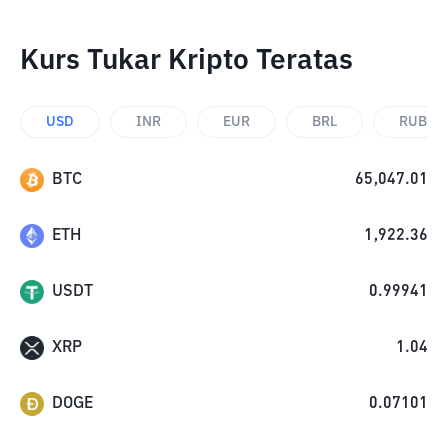
Kurs Tukar Kripto Teratas
USD
INR
EUR
BRL
RUB
BTC
65,047.01
ETH
1,922.36
USDT
0.99941
XRP
1.04
DOGE
0.07101