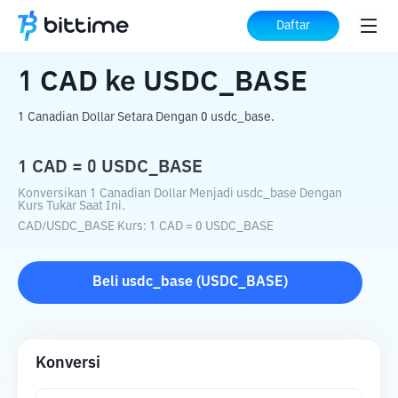
Beranda
Konverter Kripto
CAD
ke
USDC_BASE
Daftar
1
CAD
ke
USDC_BASE
1 Canadian Dollar Setara Dengan 0 usdc_base.
1
CAD
=
0
USDC_BASE
Konversikan 1 Canadian Dollar Menjadi usdc_base Dengan
Kurs Tukar Saat Ini.
CAD
/
USDC_BASE
Kurs
: 1
CAD
=
0
USDC_BASE
Beli
usdc_base
(
USDC_BASE
)
Konversi