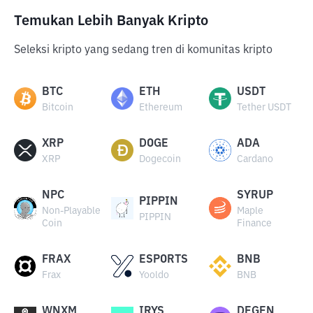
Temukan Lebih Banyak Kripto
Seleksi kripto yang sedang tren di komunitas kripto
BTC
ETH
USDT
Bitcoin
Ethereum
Tether USDT
XRP
DOGE
ADA
XRP
Dogecoin
Cardano
NPC
SYRUP
PIPPIN
Non-Playable
Maple
PIPPIN
Coin
Finance
FRAX
ESPORTS
BNB
Frax
Yooldo
BNB
WNXM
IRYS
DEGEN