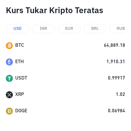
Kurs Tukar Kripto Teratas
USD
INR
EUR
BRL
RUB
BTC
64,889.18
ETH
1,910.31
USDT
0.99917
XRP
1.02
DOGE
0.06984