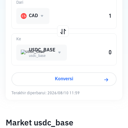
Dari
CAD
Ke
USDC_BASE
usdc_base
Konversi
Terakhir diperbarui:
2026/08/10 11:59
Market usdc_base