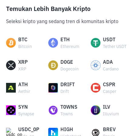
Temukan Lebih Banyak Kripto
Seleksi kripto yang sedang tren di komunitas kripto
BTC
ETH
USDT
Bitcoin
Ethereum
Tether USDT
XRP
DOGE
ADA
XRP
Dogecoin
Cardano
ATH
DRIFT
CSPR
Aethir
Drift
Casper
SYN
TOWNS
ILV
Synapse
Towns
Illuvium
USDC_OP
HIGH
BREV