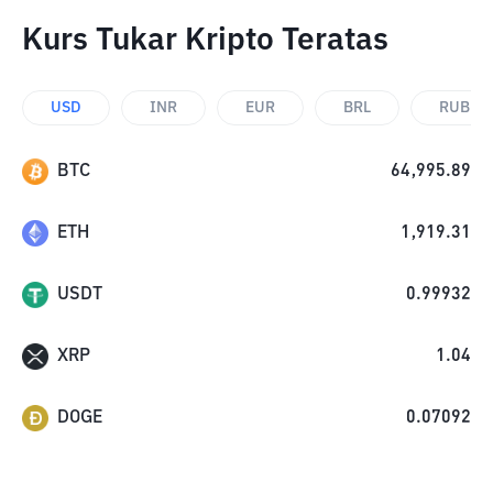
Kurs Tukar Kripto Teratas
USD
INR
EUR
BRL
RUB
BTC
64,995.89
ETH
1,919.31
USDT
0.99932
XRP
1.04
DOGE
0.07092