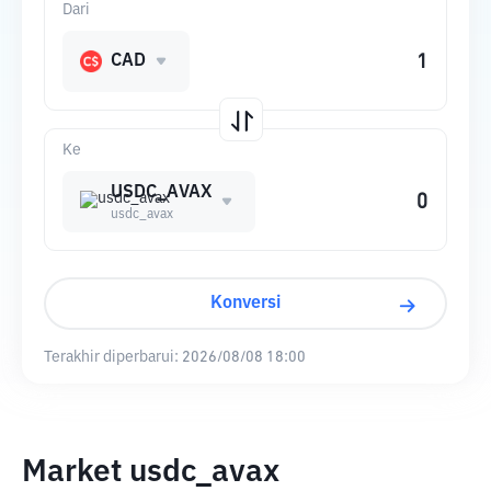
Dari
CAD
Ke
USDC_AVAX
usdc_avax
Konversi
Terakhir diperbarui:
2026/08/08 18:00
Market usdc_avax