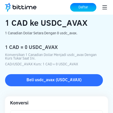
Beranda
Konverter Kripto
CAD
ke
USDC_AVAX
Daftar
1
CAD
ke
USDC_AVAX
1 Canadian Dollar Setara Dengan 0 usdc_avax.
1
CAD
=
0
USDC_AVAX
Konversikan 1 Canadian Dollar Menjadi usdc_avax Dengan
Kurs Tukar Saat Ini.
CAD
/
USDC_AVAX
Kurs
: 1
CAD
=
0
USDC_AVAX
Beli
usdc_avax
(
USDC_AVAX
)
Konversi