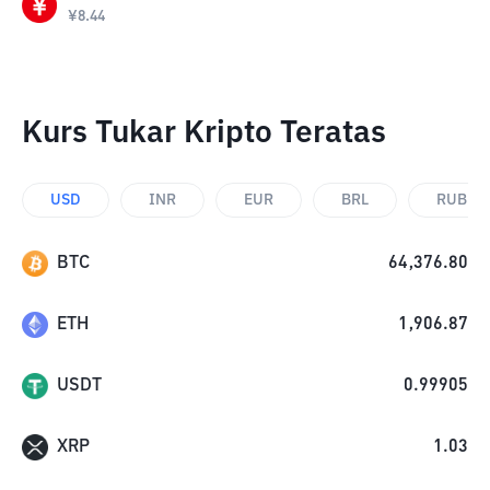
¥
8.44
Kurs Tukar Kripto Teratas
USD
INR
EUR
BRL
RUB
BTC
64,376.80
ETH
1,906.87
USDT
0.99905
XRP
1.03