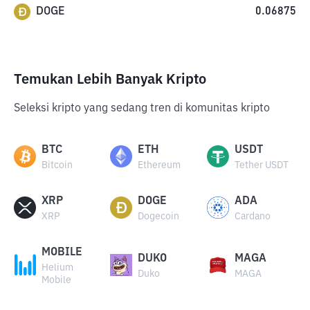
DOGE
0.06875
Temukan Lebih Banyak Kripto
Seleksi kripto yang sedang tren di komunitas kripto
BTC
ETH
USDT
Bitcoin
Ethereum
Tether USDT
XRP
DOGE
ADA
XRP
Dogecoin
Cardano
MOBILE
DUKO
MAGA
Helium
Duko
MAGA
Mobile