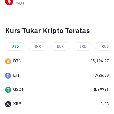
¥
9.98
Kurs Tukar Kripto Teratas
USD
INR
EUR
BRL
RUB
BTC
65,124.27
ETH
1,926.38
USDT
0.99926
XRP
1.03