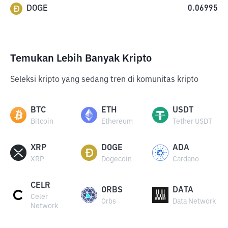
DOGE
0.06995
Temukan Lebih Banyak Kripto
Seleksi kripto yang sedang tren di komunitas kripto
BTC
ETH
USDT
Bitcoin
Ethereum
Tether USDT
XRP
DOGE
ADA
XRP
Dogecoin
Cardano
CELR
ORBS
DATA
Celer
Orbs
Data Network
Network