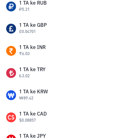
1
TA
ke
RUB
₽
5.21
1
TA
ke
GBP
£
0.04701
1
TA
ke
INR
₹
6.03
1
TA
ke
TRY
₺
3.02
1
TA
ke
KRW
₩
89.42
1
TA
ke
CAD
$
0.08857
1
TA
ke
JPY