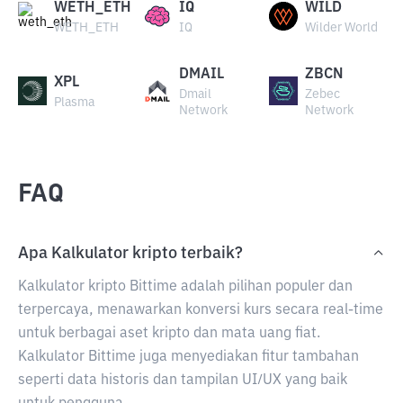
WETH_ETH
IQ
WILD
WETH_ETH
IQ
Wilder World
DMAIL
ZBCN
XPL
Dmail
Zebec
Plasma
Network
Network
FAQ
Apa Kalkulator kripto terbaik?
Kalkulator kripto Bittime adalah pilihan populer dan
terpercaya, menawarkan konversi kurs secara real-time
untuk berbagai aset kripto dan mata uang fiat.
Kalkulator Bittime juga menyediakan fitur tambahan
seperti data historis dan tampilan UI/UX yang baik