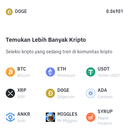
DOGE
0.06901
Temukan Lebih Banyak Kripto
Seleksi kripto yang sedang tren di komunitas kripto
BTC
ETH
USDT
Bitcoin
Ethereum
Tether USDT
XRP
DOGE
ADA
XRP
Dogecoin
Cardano
SYRUP
ANKR
MIGGLES
Maple
Ankr
Mr Miggles
Finance