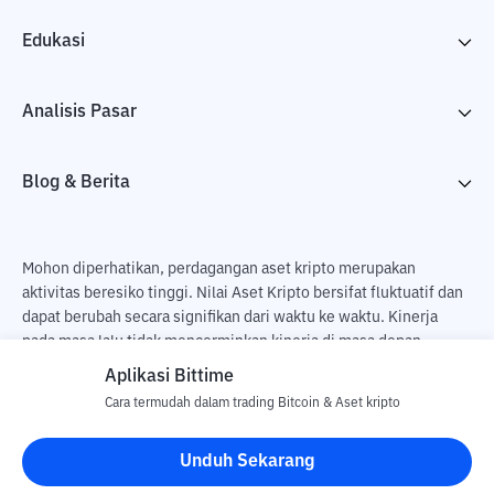
Edukasi
Analisis Pasar
Blog & Berita
Mohon diperhatikan, perdagangan aset kripto merupakan
aktivitas beresiko tinggi. Nilai Aset Kripto bersifat fluktuatif dan
dapat berubah secara signifikan dari waktu ke waktu. Kinerja
pada masa lalu tidak mencerminkan kinerja di masa depan.
Terdapat risiko kehilangan sebagai dampak dari membeli dan
Aplikasi Bittime
menjual aset kripto dan sepenuhnya keputusan independen dari
Cara termudah dalam trading Bitcoin & Aset kripto
pengguna. PT Utama Aset Digital Indonesia (Bittime) tidak
bertanggung jawab atas perubahan fluktuasi dari nilai tukar Aset
Unduh Sekarang
Kripto.