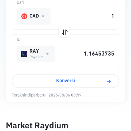
Dari
CAD
Ke
RAY
Raydium
Konversi
Terakhir diperbarui:
2026/08/06 08:59
Market Raydium