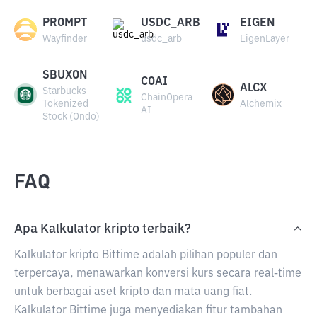
PROMPT
USDC_ARB
EIGEN
Wayfinder
usdc_arb
EigenLayer
SBUXON
COAI
ALCX
Starbucks
ChainOpera
Tokenized
Alchemix
AI
Stock (Ondo)
FAQ
Apa Kalkulator kripto terbaik?
Kalkulator kripto Bittime adalah pilihan populer dan
terpercaya, menawarkan konversi kurs secara real-time
untuk berbagai aset kripto dan mata uang fiat.
Kalkulator Bittime juga menyediakan fitur tambahan