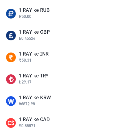
1
RAY
ke
RUB
₽
50.00
1
RAY
ke
GBP
£
0.45524
1
RAY
ke
INR
₹
58.31
1
RAY
ke
TRY
₺
29.17
1
RAY
ke
KRW
₩
872.98
1
RAY
ke
CAD
$
0.85871