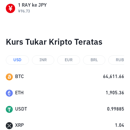
1
RAY
ke
JPY
¥
96.73
Kurs Tukar Kripto Teratas
USD
INR
EUR
BRL
RUB
BTC
64,611.66
ETH
1,905.36
USDT
0.99885
XRP
1.04