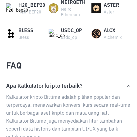
NEIROETH
H20_BEP20
ASTER
Neiro
H20_BEP20
Aster
Ethereum
BLESS
USDC_OP
ALCX
Bless
usdc_op
Alchemix
FAQ
Apa Kalkulator kripto terbaik?
Kalkulator kripto Bittime adalah pilihan populer dan
terpercaya, menawarkan konversi kurs secara real-time
untuk berbagai aset kripto dan mata uang fiat.
Kalkulator Bittime juga menyediakan fitur tambahan
seperti data historis dan tampilan UI/UX yang baik