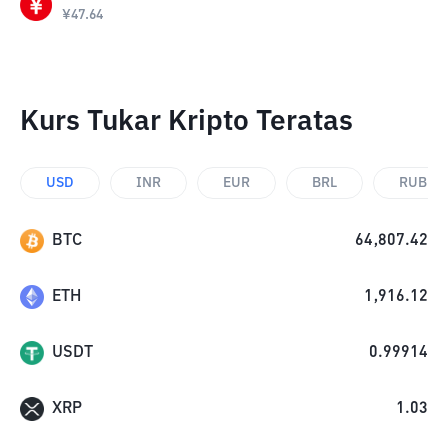
¥
47.64
Kurs Tukar Kripto Teratas
USD
INR
EUR
BRL
RUB
BTC
64,807.42
ETH
1,916.12
USDT
0.99914
XRP
1.03