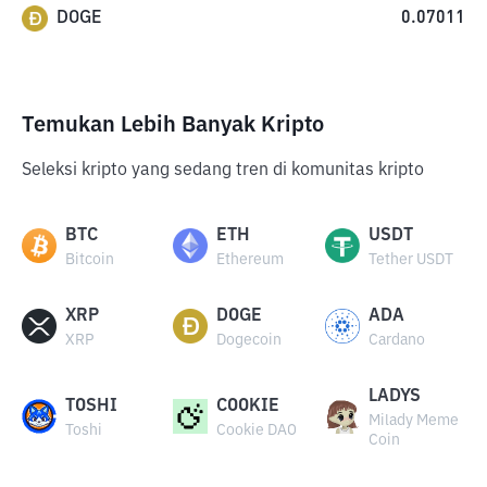
DOGE
0.07011
Temukan Lebih Banyak Kripto
Seleksi kripto yang sedang tren di komunitas kripto
BTC
ETH
USDT
Bitcoin
Ethereum
Tether USDT
XRP
DOGE
ADA
XRP
Dogecoin
Cardano
LADYS
TOSHI
COOKIE
Milady Meme
Toshi
Cookie DAO
Coin