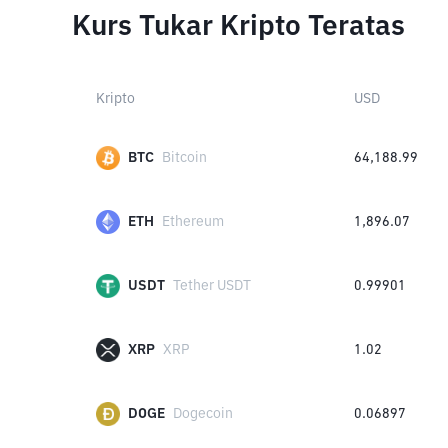
Kurs Tukar Kripto Teratas
Kripto
USD
BTC
Bitcoin
64,188.99
ETH
Ethereum
1,896.07
USDT
Tether USDT
0.99901
XRP
XRP
1.02
DOGE
Dogecoin
0.06897