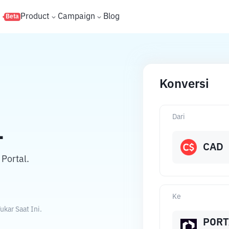
s
Product
Campaign
Blog
Beta
Konversi
Dari
L
CAD
Portal.
Ke
kar Saat Ini.
PORT