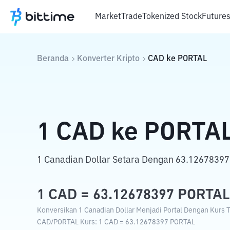
Market
Trade
Tokenized Stock
Future
Beranda
Konverter Kripto
CAD
ke
PORTAL
1
CAD
ke
PORTA
1 Canadian Dollar Setara Dengan 63.12678397 
1
CAD
=
63.12678397
PORTAL
Konversikan 1 Canadian Dollar Menjadi Portal Dengan Kurs Tu
CAD
/
PORTAL
Kurs
: 1
CAD
=
63.12678397
PORTAL