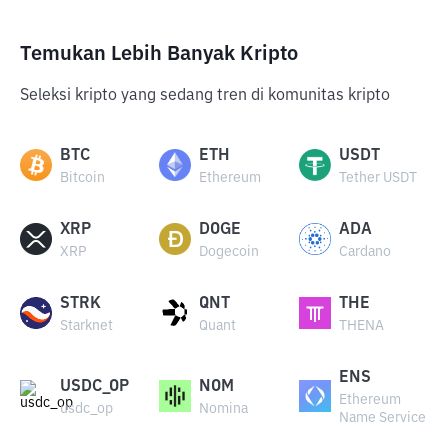
Temukan Lebih Banyak Kripto
Seleksi kripto yang sedang tren di komunitas kripto
BTC
ETH
USDT
Bitcoin
Ethereum
Tether USDT
XRP
DOGE
ADA
XRP
Dogecoin
Cardano
STRK
QNT
THE
Starknet
Quant
THENA
ENS
USDC_OP
NOM
Ethereum
usdc_op
Nomina
Name Service