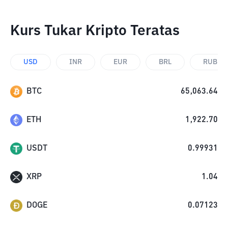
Kurs Tukar Kripto Teratas
USD
INR
EUR
BRL
RUB
BTC
65,063.64
ETH
1,922.70
USDT
0.99931
XRP
1.04
DOGE
0.07123