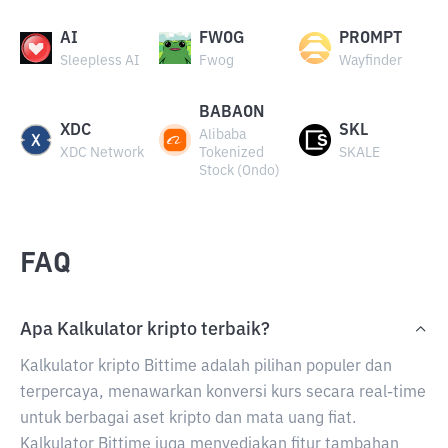
AI
FWOG
PROMPT
Sleepless AI
Fwog
Wayfinder
BABAON
XDC
SKL
Alibaba
XDC Network
Tokenized
SKALE
Stock (Ondo)
FAQ
Apa Kalkulator kripto terbaik?
Kalkulator kripto Bittime adalah pilihan populer dan
terpercaya, menawarkan konversi kurs secara real-time
untuk berbagai aset kripto dan mata uang fiat.
Kalkulator Bittime juga menyediakan fitur tambahan