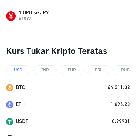
1
OPG
ke
JPY
¥
15.03
Kurs Tukar Kripto Teratas
USD
INR
EUR
BRL
RUB
BTC
64,211.32
ETH
1,896.23
USDT
0.99901