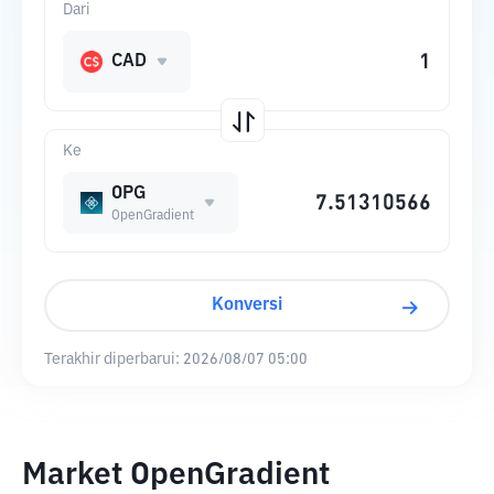
Dari
CAD
Ke
OPG
OpenGradient
Konversi
Terakhir diperbarui:
2026/08/07 05:00
Market OpenGradient