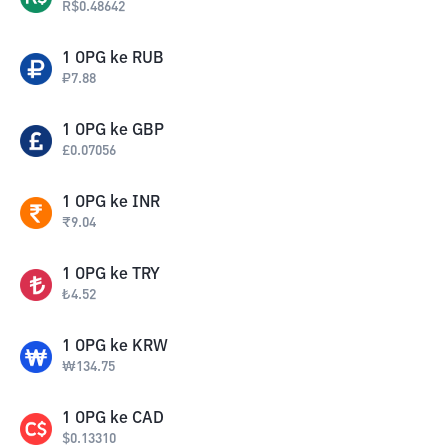
R$
0.48642
1
OPG
ke
RUB
₽
7.88
1
OPG
ke
GBP
£
0.07056
1
OPG
ke
INR
₹
9.04
1
OPG
ke
TRY
₺
4.52
1
OPG
ke
KRW
₩
134.75
1
OPG
ke
CAD
$
0.13310