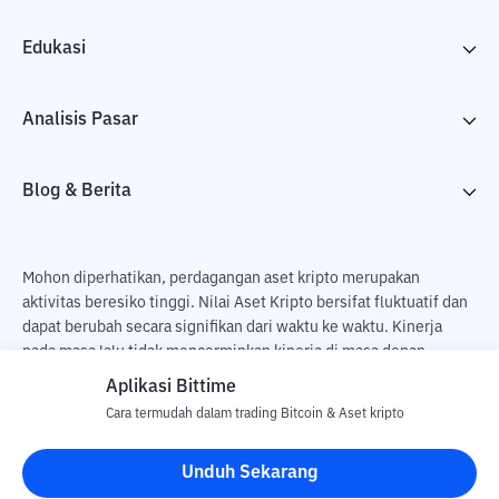
Edukasi
Analisis Pasar
Blog & Berita
Mohon diperhatikan, perdagangan aset kripto merupakan
aktivitas beresiko tinggi. Nilai Aset Kripto bersifat fluktuatif dan
dapat berubah secara signifikan dari waktu ke waktu. Kinerja
pada masa lalu tidak mencerminkan kinerja di masa depan.
Terdapat risiko kehilangan sebagai dampak dari membeli dan
Aplikasi Bittime
menjual aset kripto dan sepenuhnya keputusan independen dari
Cara termudah dalam trading Bitcoin & Aset kripto
pengguna. PT Utama Aset Digital Indonesia (Bittime) tidak
bertanggung jawab atas perubahan fluktuasi dari nilai tukar Aset
Unduh Sekarang
Kripto.