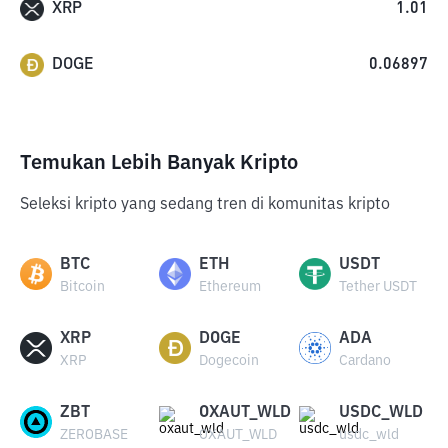
XRP
1.01
DOGE
0.06897
Temukan Lebih Banyak Kripto
Seleksi kripto yang sedang tren di komunitas kripto
BTC
ETH
USDT
Bitcoin
Ethereum
Tether USDT
XRP
DOGE
ADA
XRP
Dogecoin
Cardano
ZBT
OXAUT_WLD
USDC_WLD
ZEROBASE
OXAUT_WLD
usdc_wld