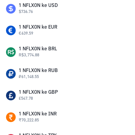
1
NFLXON
ke
USD
$
736.76
1
NFLXON
ke
EUR
€
639.59
1
NFLXON
ke
BRL
R$
3,774.88
1
NFLXON
ke
RUB
₽
61,148.55
1
NFLXON
ke
GBP
£
547.78
1
NFLXON
ke
INR
₹
70,222.85