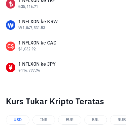
1
NFLXON
ke
TRY
₺
35,116.71
1
NFLXON
ke
KRW
₩
1,047,531.53
1
NFLXON
ke
CAD
$
1,032.92
1
NFLXON
ke
JPY
¥
116,797.96
Kurs Tukar Kripto Teratas
USD
INR
EUR
BRL
RUB