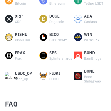
Bitcoin
Ethereum
Tether USDT
XRP
DOGE
ADA
XRP
Dogecoin
Cardano
KISHU
BICO
WIN
Kishu Inu
BICONOMY
WINkLink
FRAX
SPS
BOND
Frax
Splintershards
BarnBridge
BONE
USDC_OP
FLOKI
Bone
usdc_op
FLOKI
Shibaswap
FAQ