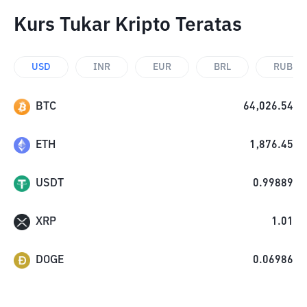
Kurs Tukar Kripto Teratas
USD
INR
EUR
BRL
RUB
BTC
64,026.54
ETH
1,876.45
USDT
0.99889
XRP
1.01
DOGE
0.06986