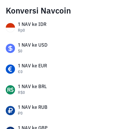
Konversi Navcoin
1
NAV
ke
IDR
Rp
0
1
NAV
ke
USD
$
0
1
NAV
ke
EUR
€
0
1
NAV
ke
BRL
R$
0
1
NAV
ke
RUB
₽
0
1
NAV
ke
GBP