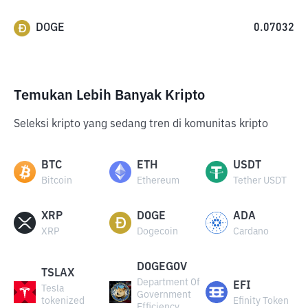
DOGE
0.07032
Temukan Lebih Banyak Kripto
Seleksi kripto yang sedang tren di komunitas kripto
BTC
ETH
USDT
Bitcoin
Ethereum
Tether USDT
XRP
DOGE
ADA
XRP
Dogecoin
Cardano
DOGEGOV
TSLAX
Department Of
EFI
Tesla
Government
tokenized
Efinity Token
Efficiency