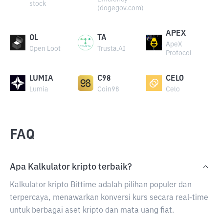
stock
(dogegov.com)
APEX
OL
TA
ApeX
Open Loot
Trusta.AI
Protocol
LUMIA
C98
CELO
Lumia
Coin98
Celo
FAQ
Apa Kalkulator kripto terbaik?
Kalkulator kripto Bittime adalah pilihan populer dan
terpercaya, menawarkan konversi kurs secara real-time
untuk berbagai aset kripto dan mata uang fiat.