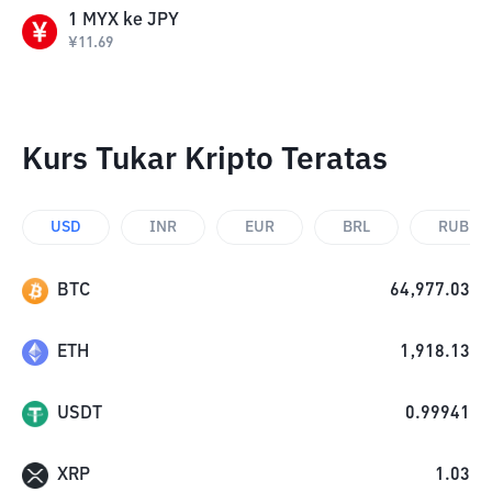
1
MYX
ke
JPY
¥
11.69
Kurs Tukar Kripto Teratas
USD
INR
EUR
BRL
RUB
BTC
64,977.03
ETH
1,918.13
USDT
0.99941
XRP
1.03