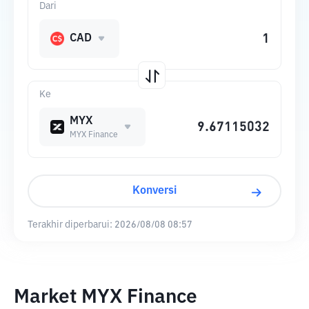
Dari
CAD
Ke
MYX
MYX Finance
Konversi
Terakhir diperbarui:
2026/08/08 08:57
Market MYX Finance