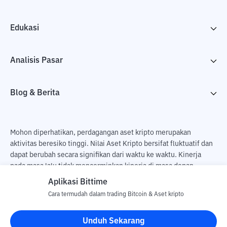
Edukasi
Analisis Pasar
Blog & Berita
Mohon diperhatikan, perdagangan aset kripto merupakan
aktivitas beresiko tinggi. Nilai Aset Kripto bersifat fluktuatif dan
dapat berubah secara signifikan dari waktu ke waktu. Kinerja
pada masa lalu tidak mencerminkan kinerja di masa depan.
Terdapat risiko kehilangan sebagai dampak dari membeli dan
Aplikasi Bittime
menjual aset kripto dan sepenuhnya keputusan independen dari
Cara termudah dalam trading Bitcoin & Aset kripto
pengguna. PT Utama Aset Digital Indonesia (Bittime) tidak
bertanggung jawab atas perubahan fluktuasi dari nilai tukar Aset
Unduh Sekarang
Kripto.