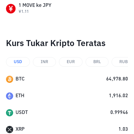
1
MOVE
ke
JPY
¥
1.11
Kurs Tukar Kripto Teratas
USD
INR
EUR
BRL
RUB
BTC
64,978.80
ETH
1,916.02
USDT
0.99946
XRP
1.03