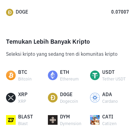
DOGE
0.07007
Temukan Lebih Banyak Kripto
Seleksi kripto yang sedang tren di komunitas kripto
BTC
ETH
USDT
Bitcoin
Ethereum
Tether USDT
XRP
DOGE
ADA
XRP
Dogecoin
Cardano
BLAST
DYM
CATI
Blast
Dymension
Catizen