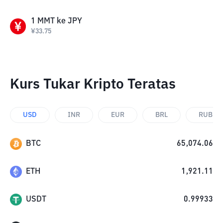
1
MMT
ke
JPY
¥
33.75
Kurs Tukar Kripto Teratas
USD
INR
EUR
BRL
RUB
BTC
65,074.06
ETH
1,921.11
USDT
0.99933