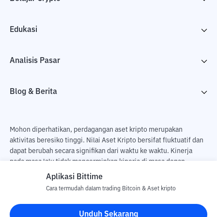
Edukasi
Analisis Pasar
Blog & Berita
Mohon diperhatikan, perdagangan aset kripto merupakan
aktivitas beresiko tinggi. Nilai Aset Kripto bersifat fluktuatif dan
dapat berubah secara signifikan dari waktu ke waktu. Kinerja
pada masa lalu tidak mencerminkan kinerja di masa depan.
Terdapat risiko kehilangan sebagai dampak dari membeli dan
Aplikasi Bittime
menjual aset kripto dan sepenuhnya keputusan independen dari
Cara termudah dalam trading Bitcoin & Aset kripto
pengguna. PT Utama Aset Digital Indonesia (Bittime) tidak
bertanggung jawab atas perubahan fluktuasi dari nilai tukar Aset
Unduh Sekarang
Kripto.