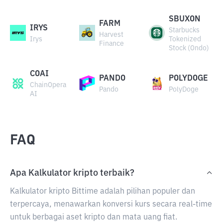
SBUXON
FARM
IRYS
Starbucks
Harvest
Irys
Tokenized
Finance
Stock (Ondo)
COAI
PANDO
POLYDOGE
ChainOpera
Pando
PolyDoge
AI
FAQ
Apa Kalkulator kripto terbaik?
Kalkulator kripto Bittime adalah pilihan populer dan
terpercaya, menawarkan konversi kurs secara real-time
untuk berbagai aset kripto dan mata uang fiat.