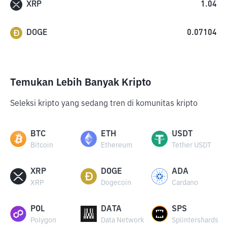
XRP
1.04
DOGE
0.07104
Temukan Lebih Banyak Kripto
Seleksi kripto yang sedang tren di komunitas kripto
BTC
ETH
USDT
Bitcoin
Ethereum
Tether USDT
XRP
DOGE
ADA
XRP
Dogecoin
Cardano
POL
DATA
SPS
Polygon
Data Network
Splintershards