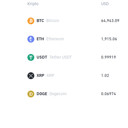
Kripto
USD
BTC
Bitcoin
64,943.09
ETH
Ethereum
1,915.06
USDT
Tether USDT
0.99919
XRP
XRP
1.02
DOGE
Dogecoin
0.06974