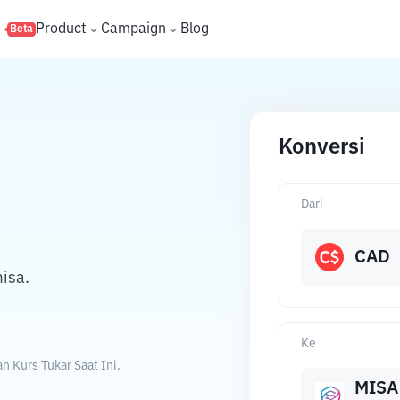
s
Product
Campaign
Blog
Beta
Konversi
Dari
CAD
isa.
Ke
 Kurs Tukar Saat Ini.
MISA