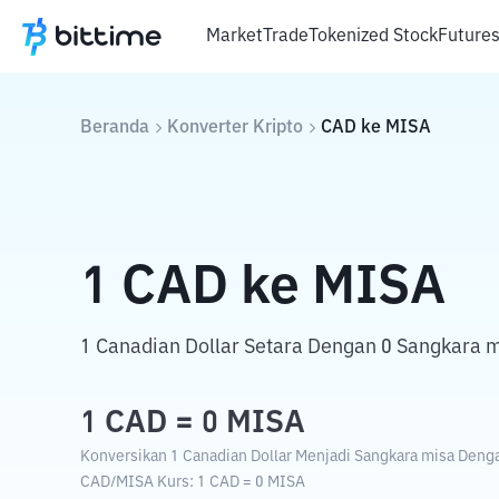
Market
Trade
Tokenized Stock
Future
Beranda
Konverter Kripto
CAD
ke
MISA
1
CAD
ke
MISA
1 Canadian Dollar Setara Dengan 0 Sangkara m
1
CAD
=
0
MISA
Konversikan 1 Canadian Dollar Menjadi Sangkara misa Dengan
CAD
/
MISA
Kurs
: 1
CAD
=
0
MISA