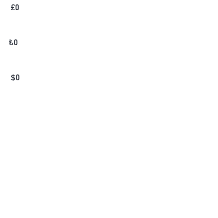
£
0
₺
0
$
0