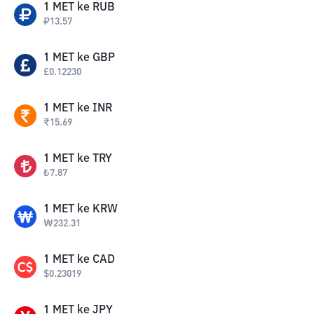
1
MET
ke
RUB
₽
13.57
1
MET
ke
GBP
£
0.12230
1
MET
ke
INR
₹
15.69
1
MET
ke
TRY
₺
7.87
1
MET
ke
KRW
₩
232.31
1
MET
ke
CAD
$
0.23019
1
MET
ke
JPY