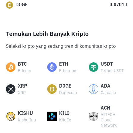
DOGE
0.07010
Temukan Lebih Banyak Kripto
Seleksi kripto yang sedang tren di komunitas kripto
BTC
ETH
USDT
Bitcoin
Ethereum
Tether USDT
XRP
DOGE
ADA
XRP
Dogecoin
Cardano
ACN
KISHU
KILO
AITECH
Kishu Inu
KiloEx
Cloud
Network