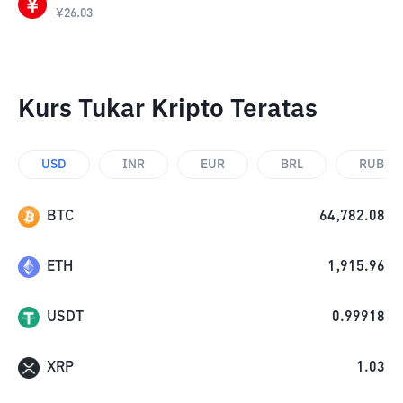
¥
26.03
Kurs Tukar Kripto Teratas
USD
INR
EUR
BRL
RUB
BTC
64,782.08
ETH
1,915.96
USDT
0.99918
XRP
1.03