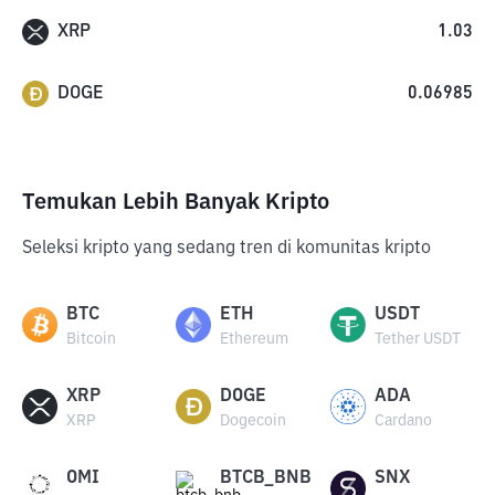
XRP
1.03
DOGE
0.06985
Temukan Lebih Banyak Kripto
Seleksi kripto yang sedang tren di komunitas kripto
BTC
ETH
USDT
Bitcoin
Ethereum
Tether USDT
XRP
DOGE
ADA
XRP
Dogecoin
Cardano
OMI
BTCB_BNB
SNX