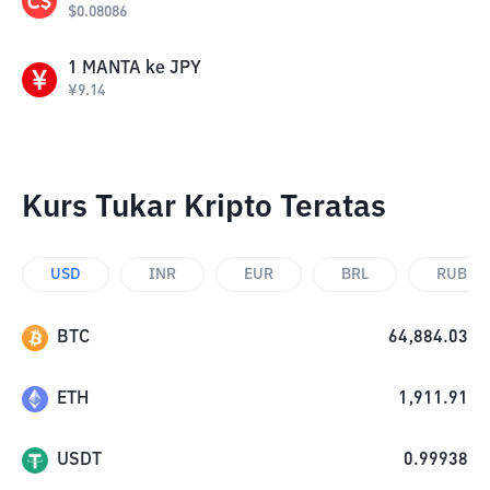
$
0.08086
1
MANTA
ke
JPY
¥
9.14
Kurs Tukar Kripto Teratas
USD
INR
EUR
BRL
RUB
BTC
64,884.03
ETH
1,911.91
USDT
0.99938