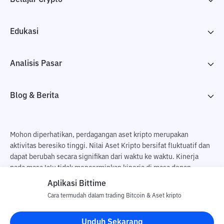
Edukasi
Analisis Pasar
Blog & Berita
Mohon diperhatikan, perdagangan aset kripto merupakan
aktivitas beresiko tinggi. Nilai Aset Kripto bersifat fluktuatif dan
dapat berubah secara signifikan dari waktu ke waktu. Kinerja
pada masa lalu tidak mencerminkan kinerja di masa depan.
Terdapat risiko kehilangan sebagai dampak dari membeli dan
Aplikasi Bittime
menjual aset kripto dan sepenuhnya keputusan independen dari
Cara termudah dalam trading Bitcoin & Aset kripto
pengguna. PT Utama Aset Digital Indonesia (Bittime) tidak
bertanggung jawab atas perubahan fluktuasi dari nilai tukar Aset
Unduh Sekarang
Kripto.