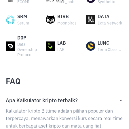
ECOMI
btcb_bnb
Synthetix
SRM
BIRB
DATA
Serum
Moonbirds
Data Network
DOP
LAB
LUNC
Data
Ownership
LAB
Terra Classic
Protocol
FAQ
Apa Kalkulator kripto terbaik?
Kalkulator kripto Bittime adalah pilihan populer dan
terpercaya, menawarkan konversi kurs secara real-time
untuk berbagai aset kripto dan mata uang fiat.