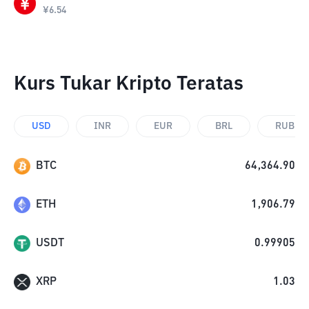
¥
6.54
Kurs Tukar Kripto Teratas
USD
INR
EUR
BRL
RUB
BTC
64,364.90
ETH
1,906.79
USDT
0.99905
XRP
1.03