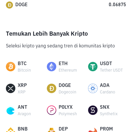
DOGE
0.06875
Temukan Lebih Banyak Kripto
Seleksi kripto yang sedang tren di komunitas kripto
BTC
ETH
USDT
Bitcoin
Ethereum
Tether USDT
XRP
DOGE
ADA
XRP
Dogecoin
Cardano
ANT
POLYX
SNX
Aragon
Polymesh
Synthetix
BNB
DEP
PROM