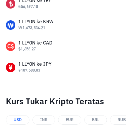
1
LLYON
ke
TRY
₺
56,697.18
1
LLYON
ke
KRW
₩
1,673,534.21
1
LLYON
ke
CAD
$
1,658.27
1
LLYON
ke
JPY
¥
187,580.03
Kurs Tukar Kripto Teratas
USD
INR
EUR
BRL
RUB