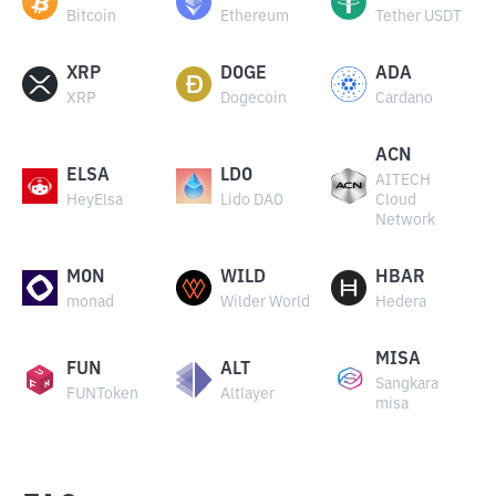
Bitcoin
Ethereum
Tether USDT
XRP
DOGE
ADA
XRP
Dogecoin
Cardano
ACN
ELSA
LDO
AITECH
HeyElsa
Lido DAO
Cloud
Network
MON
WILD
HBAR
monad
Wilder World
Hedera
MISA
FUN
ALT
Sangkara
FUNToken
Altlayer
misa