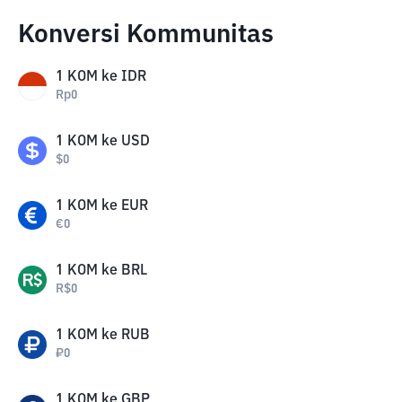
Konversi Kommunitas
1
KOM
ke
IDR
Rp
0
1
KOM
ke
USD
$
0
1
KOM
ke
EUR
€
0
1
KOM
ke
BRL
R$
0
1
KOM
ke
RUB
₽
0
1
KOM
ke
GBP