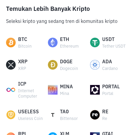
Temukan Lebih Banyak Kripto
Seleksi kripto yang sedang tren di komunitas kripto
BTC
ETH
USDT
Bitcoin
Ethereum
Tether USDT
XRP
DOGE
ADA
XRP
Dogecoin
Cardano
ICP
MINA
PORTAL
Internet
Mina
Portal
Computer
USELESS
TAO
RE
Useless Coin
Bittensor
Re
RPL
XLM
GTAI