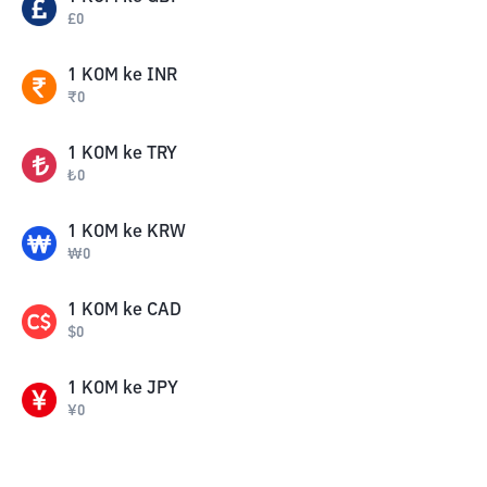
£
0
1
KOM
ke
INR
₹
0
1
KOM
ke
TRY
₺
0
1
KOM
ke
KRW
₩
0
1
KOM
ke
CAD
$
0
1
KOM
ke
JPY
¥
0