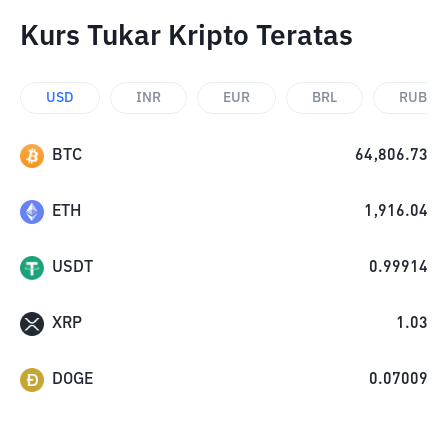
Kurs Tukar Kripto Teratas
USD
INR
EUR
BRL
RUB
BTC
64,806.73
ETH
1,916.04
USDT
0.99914
XRP
1.03
DOGE
0.07009