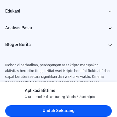
Edukasi
Analisis Pasar
Blog & Berita
Mohon diperhatikan, perdagangan aset kripto merupakan
aktivitas beresiko tinggi. Nilai Aset Kripto bersifat fluktuatif dan
dapat berubah secara signifikan dari waktu ke waktu. Kinerja
pada masa lalu tidak mencerminkan kinerja di masa depan.
Terdapat risiko kehilangan sebagai dampak dari membeli dan
Aplikasi Bittime
menjual aset kripto dan sepenuhnya keputusan independen dari
Cara termudah dalam trading Bitcoin & Aset kripto
pengguna. PT Utama Aset Digital Indonesia (Bittime) tidak
bertanggung jawab atas perubahan fluktuasi dari nilai tukar Aset
Unduh Sekarang
Kripto.