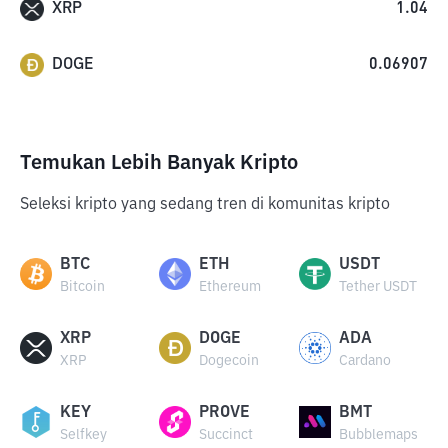
XRP
1.04
DOGE
0.06907
Temukan Lebih Banyak Kripto
Seleksi kripto yang sedang tren di komunitas kripto
BTC
ETH
USDT
Bitcoin
Ethereum
Tether USDT
XRP
DOGE
ADA
XRP
Dogecoin
Cardano
KEY
PROVE
BMT
Selfkey
Succinct
Bubblemaps