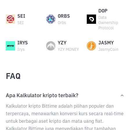
DOP
SEI
ORBS
Data
SEI
Orbs
Ownership
Protocol
IRYS
YZY
JASMY
Irys
YZY MONEY
JasmyCoin
FAQ
Apa Kalkulator kripto terbaik?
Kalkulator kripto Bittime adalah pilihan populer dan
terpercaya, menawarkan konversi kurs secara real-time
untuk berbagai aset kripto dan mata uang fiat.
Kalkulator Bittime juga menyediakan fitur tambahan