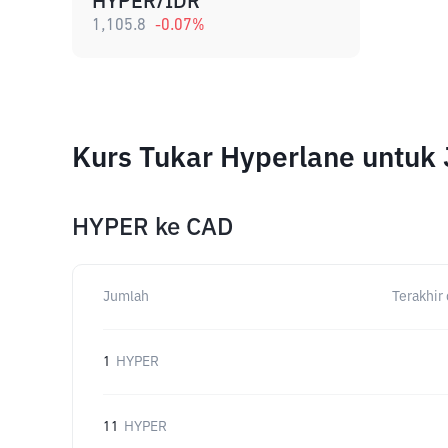
HYPER/IDR
1,105.8
-0.07
%
Kurs Tukar Hyperlane untuk
HYPER
ke
CAD
Jumlah
Terakhir 
1
HYPER
11
HYPER