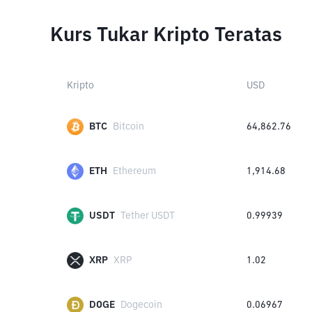
Kurs Tukar Kripto Teratas
Kripto
USD
BTC
Bitcoin
64,862.76
ETH
Ethereum
1,914.68
USDT
Tether USDT
0.99939
XRP
XRP
1.02
DOGE
Dogecoin
0.06967