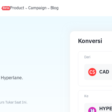
s
Product
Campaign
Blog
Beta
Konversi
Dari
CAD
 Hyperlane.
Ke
s Tukar Saat Ini.
HYP