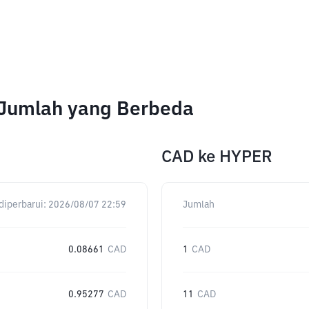
 Jumlah yang Berbeda
CAD
ke
HYPER
diperbarui:
2026/08/07 22:59
Jumlah
0.08661
CAD
1
CAD
0.95277
CAD
11
CAD