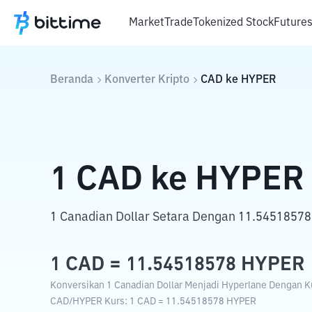
Market
Trade
Tokenized Stock
Future
Beranda
Konverter Kripto
CAD
ke
HYPER
1
CAD
ke
HYPER
1 Canadian Dollar Setara Dengan 11.54518578
1
CAD
=
11.54518578
HYPER
Konversikan 1 Canadian Dollar Menjadi Hyperlane Dengan Kur
CAD
/
HYPER
Kurs
: 1
CAD
=
11.54518578
HYPER