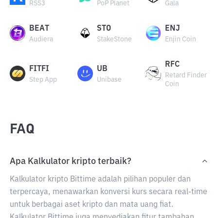
RSS3
PoP Planet
Gala
BEAT
STO
ENJ
Audiera
StakeStone
Enjin Coin
RFC
FITFI
UB
Retard Finder
Step App
Unibase
Coin
FAQ
Apa Kalkulator kripto terbaik?
Kalkulator kripto Bittime adalah pilihan populer dan
terpercaya, menawarkan konversi kurs secara real-time
untuk berbagai aset kripto dan mata uang fiat.
Kalkulator Bittime juga menyediakan fitur tambahan