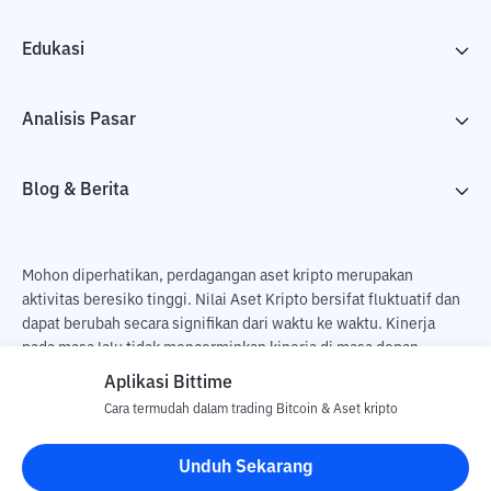
Edukasi
Analisis Pasar
Blog & Berita
Mohon diperhatikan, perdagangan aset kripto merupakan
aktivitas beresiko tinggi. Nilai Aset Kripto bersifat fluktuatif dan
dapat berubah secara signifikan dari waktu ke waktu. Kinerja
pada masa lalu tidak mencerminkan kinerja di masa depan.
Terdapat risiko kehilangan sebagai dampak dari membeli dan
Aplikasi Bittime
menjual aset kripto dan sepenuhnya keputusan independen dari
Cara termudah dalam trading Bitcoin & Aset kripto
pengguna. PT Utama Aset Digital Indonesia (Bittime) tidak
bertanggung jawab atas perubahan fluktuasi dari nilai tukar Aset
Unduh Sekarang
Kripto.