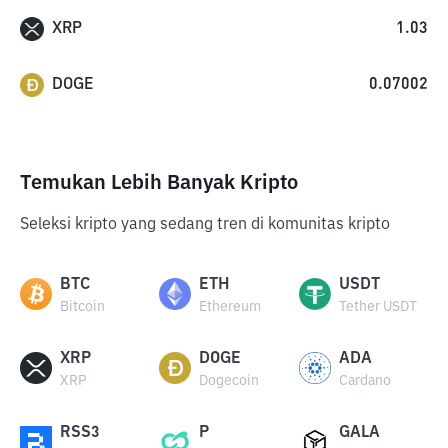
XRP
1.03
DOGE
0.07002
Temukan Lebih Banyak Kripto
Seleksi kripto yang sedang tren di komunitas kripto
BTC
ETH
USDT
Bitcoin
Ethereum
Tether USDT
XRP
DOGE
ADA
XRP
Dogecoin
Cardano
RSS3
P
GALA