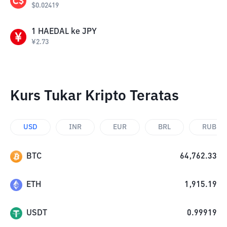
$
0.02419
1
HAEDAL
ke
JPY
¥
2.73
Kurs Tukar Kripto Teratas
USD
INR
EUR
BRL
RUB
BTC
64,762.33
ETH
1,915.19
USDT
0.99919