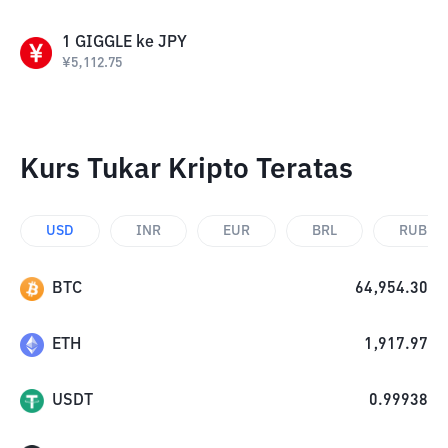
1
GIGGLE
ke
JPY
¥
5,112.75
Kurs Tukar Kripto Teratas
USD
INR
EUR
BRL
RUB
BTC
64,954.30
ETH
1,917.97
USDT
0.99938