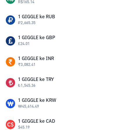
R$
165.14
1
GIGGLE
ke
RUB
₽
2,665.35
1
GIGGLE
ke
GBP
£
24.01
1
GIGGLE
ke
INR
₹
3,082.41
1
GIGGLE
ke
TRY
₺
1,545.36
1
GIGGLE
ke
KRW
₩
45,614.49
1
GIGGLE
ke
CAD
$
45.19