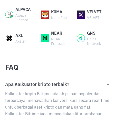
ALPACA
KOMA
VELVET
Alpaca
Koma Inu
VELVET
Finance
NEAR
GNS
AXL
NEAR
Gains
Axelar
Protocol
Network
FAQ
Apa Kalkulator kripto terbaik?
Kalkulator kripto Bittime adalah pilihan populer dan
terpercaya, menawarkan konversi kurs secara real-time
untuk berbagai aset kripto dan mata uang fiat.
Kalkulator Bittime juga menyediakan fitur tambahan