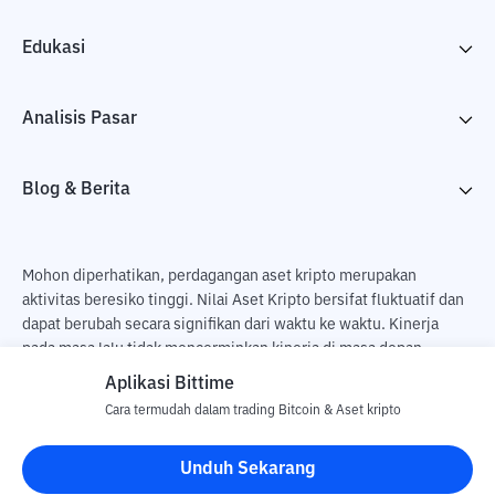
Edukasi
Analisis Pasar
Blog & Berita
Mohon diperhatikan, perdagangan aset kripto merupakan
aktivitas beresiko tinggi. Nilai Aset Kripto bersifat fluktuatif dan
dapat berubah secara signifikan dari waktu ke waktu. Kinerja
pada masa lalu tidak mencerminkan kinerja di masa depan.
Terdapat risiko kehilangan sebagai dampak dari membeli dan
Aplikasi Bittime
menjual aset kripto dan sepenuhnya keputusan independen dari
Cara termudah dalam trading Bitcoin & Aset kripto
pengguna. PT Utama Aset Digital Indonesia (Bittime) tidak
bertanggung jawab atas perubahan fluktuasi dari nilai tukar Aset
Unduh Sekarang
Kripto.