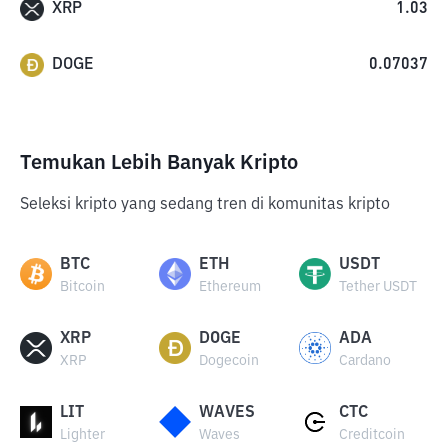
XRP
1.03
DOGE
0.07037
Temukan Lebih Banyak Kripto
Seleksi kripto yang sedang tren di komunitas kripto
BTC
ETH
USDT
Bitcoin
Ethereum
Tether USDT
XRP
DOGE
ADA
XRP
Dogecoin
Cardano
LIT
WAVES
CTC
Lighter
Waves
Creditcoin