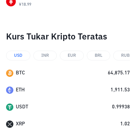
¥
18.99
Kurs Tukar Kripto Teratas
USD
INR
EUR
BRL
RUB
BTC
64,875.17
ETH
1,911.53
USDT
0.99938
XRP
1.02