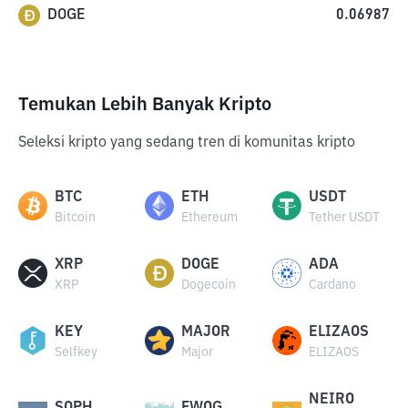
DOGE
0.06987
Temukan Lebih Banyak Kripto
Seleksi kripto yang sedang tren di komunitas kripto
BTC
ETH
USDT
Bitcoin
Ethereum
Tether USDT
XRP
DOGE
ADA
XRP
Dogecoin
Cardano
KEY
MAJOR
ELIZAOS
Selfkey
Major
ELIZAOS
NEIRO