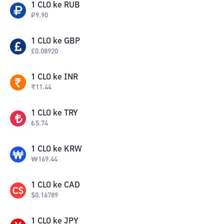
1
CLO
ke
RUB
₽
9.90
1
CLO
ke
GBP
£
0.08920
1
CLO
ke
INR
₹
11.44
1
CLO
ke
TRY
₺
5.74
1
CLO
ke
KRW
₩
169.44
1
CLO
ke
CAD
$
0.16789
1
CLO
ke
JPY