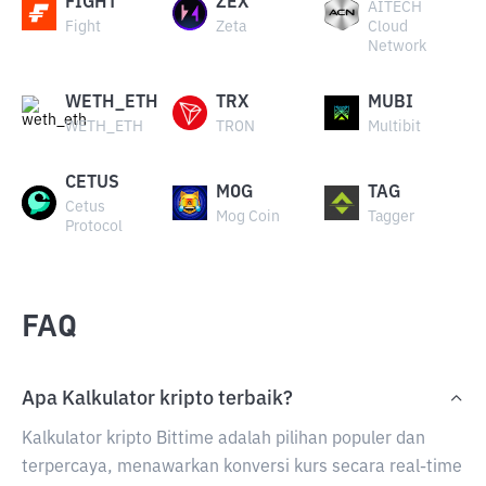
FIGHT
ZEX
AITECH
Fight
Zeta
Cloud
Network
WETH_ETH
TRX
MUBI
WETH_ETH
TRON
Multibit
CETUS
MOG
TAG
Cetus
Mog Coin
Tagger
Protocol
FAQ
Apa Kalkulator kripto terbaik?
Kalkulator kripto Bittime adalah pilihan populer dan
terpercaya, menawarkan konversi kurs secara real-time