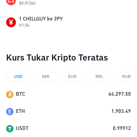
$
0.01364
1
CHILLGUY
ke
JPY
¥
1.54
Kurs Tukar Kripto Teratas
USD
INR
EUR
BRL
RUB
BTC
64,297.50
ETH
1,903.49
USDT
0.99912