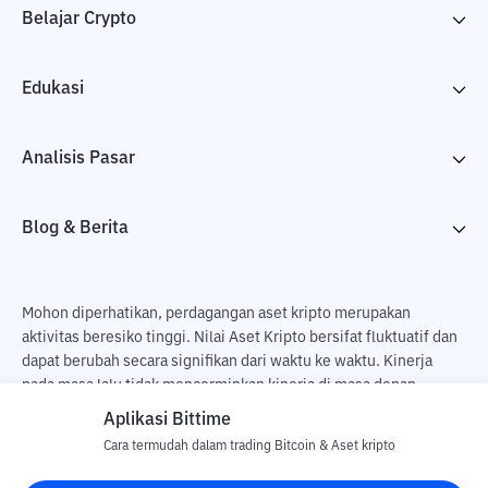
Belajar Crypto
Edukasi
Analisis Pasar
Blog & Berita
Mohon diperhatikan, perdagangan aset kripto merupakan
aktivitas beresiko tinggi. Nilai Aset Kripto bersifat fluktuatif dan
dapat berubah secara signifikan dari waktu ke waktu. Kinerja
pada masa lalu tidak mencerminkan kinerja di masa depan.
Terdapat risiko kehilangan sebagai dampak dari membeli dan
Aplikasi Bittime
menjual aset kripto dan sepenuhnya keputusan independen dari
Cara termudah dalam trading Bitcoin & Aset kripto
pengguna. PT Utama Aset Digital Indonesia (Bittime) tidak
bertanggung jawab atas perubahan fluktuasi dari nilai tukar Aset