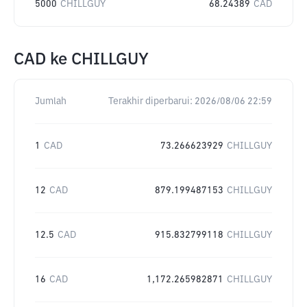
5000
CHILLGUY
68.24389
CAD
CAD
ke
CHILLGUY
Jumlah
Terakhir diperbarui:
2026/08/06 22:59
1
CAD
73.266623929
CHILLGUY
12
CAD
879.199487153
CHILLGUY
12.5
CAD
915.832799118
CHILLGUY
16
CAD
1,172.265982871
CHILLGUY