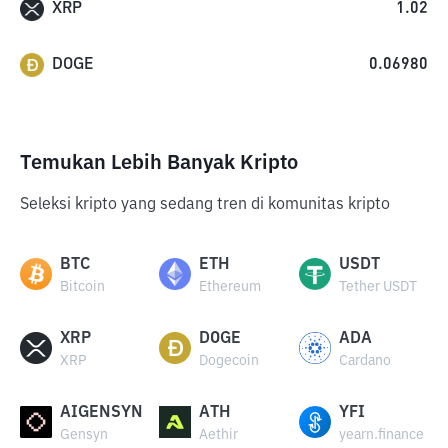
XRP
1.02
DOGE
0.06980
Temukan Lebih Banyak Kripto
Seleksi kripto yang sedang tren di komunitas kripto
BTC
ETH
USDT
Bitcoin
Ethereum
Tether USDT
XRP
DOGE
ADA
XRP
Dogecoin
Cardano
AIGENSYN
ATH
YFI
Gensyn
Aethir
yearn.finance