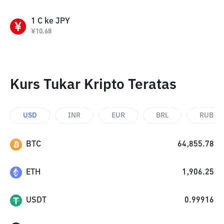
1
C
ke
JPY
¥
10.68
Kurs Tukar Kripto Teratas
USD
INR
EUR
BRL
RUB
BTC
64,855.78
ETH
1,906.25
USDT
0.99916