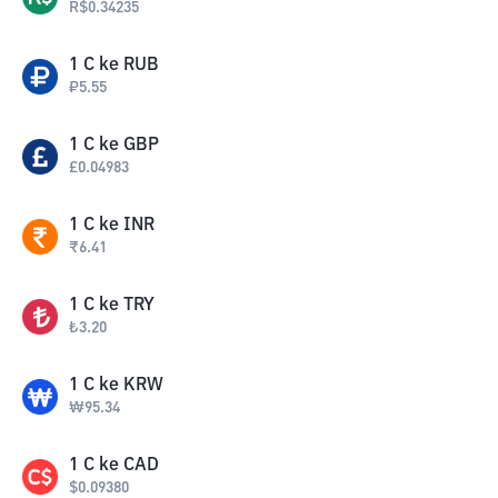
R$
0.34235
1
C
ke
RUB
₽
5.55
1
C
ke
GBP
£
0.04983
1
C
ke
INR
₹
6.41
1
C
ke
TRY
₺
3.20
1
C
ke
KRW
₩
95.34
1
C
ke
CAD
$
0.09380