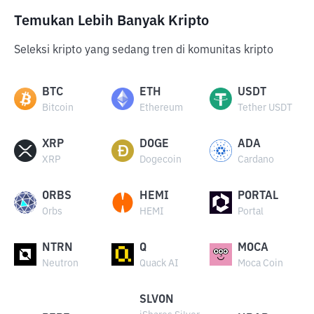
Temukan Lebih Banyak Kripto
Seleksi kripto yang sedang tren di komunitas kripto
BTC
ETH
USDT
Bitcoin
Ethereum
Tether USDT
XRP
DOGE
ADA
XRP
Dogecoin
Cardano
ORBS
HEMI
PORTAL
Orbs
HEMI
Portal
NTRN
Q
MOCA
Neutron
Quack AI
Moca Coin
SLVON