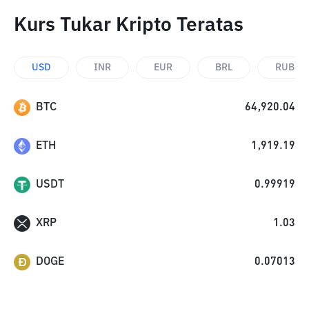
Kurs Tukar Kripto Teratas
USD
INR
EUR
BRL
RUB
BTC
64,920.04
ETH
1,919.19
USDT
0.99919
XRP
1.03
DOGE
0.07013