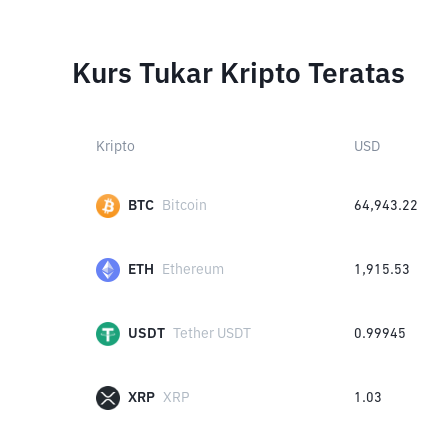
Kurs Tukar Kripto Teratas
Kripto
USD
BTC
Bitcoin
64,943.22
ETH
Ethereum
1,915.53
USDT
Tether USDT
0.99945
XRP
XRP
1.03