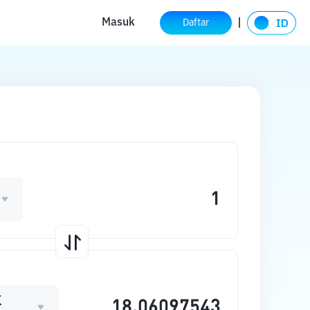
Masuk
Daftar
K