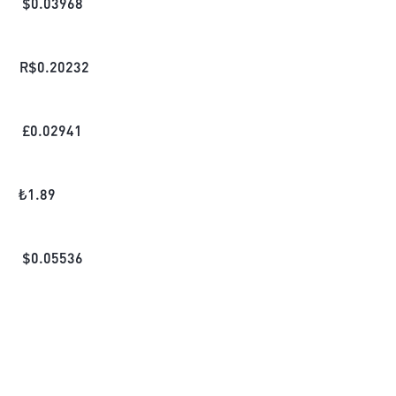
$
0.03968
R$
0.20232
£
0.02941
₺
1.89
$
0.05536