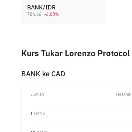
BANK/IDR
706.26
-6.08
%
Kurs Tukar Lorenzo Protoco
BANK
ke
CAD
Jumlah
Terakhir 
1
BANK