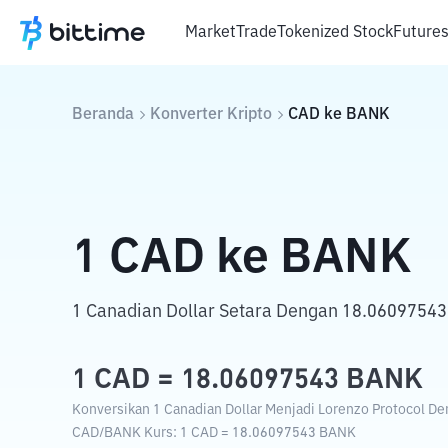
Market
Trade
Tokenized Stock
Future
Beranda
Konverter Kripto
CAD
ke
BANK
1
CAD
ke
BANK
1 Canadian Dollar Setara Dengan 18.06097543 
1
CAD
=
18.06097543
BANK
Konversikan 1 Canadian Dollar Menjadi Lorenzo Protocol Den
CAD
/
BANK
Kurs
: 1
CAD
=
18.06097543
BANK