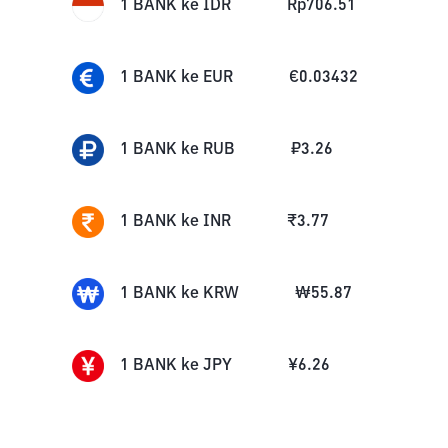
1
BANK
ke
IDR
Rp
706.51
1
BANK
ke
EUR
€
0.03432
1
BANK
ke
RUB
₽
3.26
1
BANK
ke
INR
₹
3.77
1
BANK
ke
KRW
₩
55.87
1
BANK
ke
JPY
¥
6.26