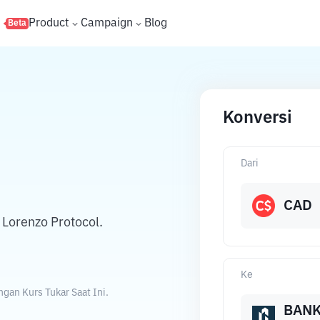
s
Product
Campaign
Blog
Beta
Konversi
Dari
CAD
Lorenzo Protocol.
Ke
gan Kurs Tukar Saat Ini.
BAN