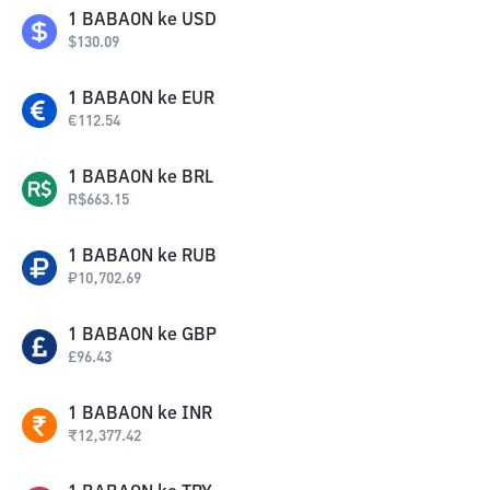
1
BABAON
ke
USD
$
130.09
1
BABAON
ke
EUR
€
112.54
1
BABAON
ke
BRL
R$
663.15
1
BABAON
ke
RUB
₽
10,702.69
1
BABAON
ke
GBP
£
96.43
1
BABAON
ke
INR
₹
12,377.42