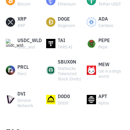
Bitcoin
Ethereum
Tether USDT
XRP
DOGE
ADA
XRP
Dogecoin
Cardano
USDC_WLD
TAI
PEPE
usdc_wld
TARS AI
Pepe
SBUXON
MEW
PRCL
Starbucks
cat in a dogs
Parcl
Tokenized
world
Stock (Ondo)
DVI
DODO
APT
Dvision
DODO
Aptos
Network