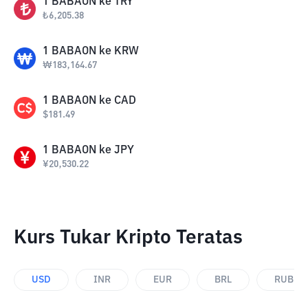
1
BABAON
ke
TRY
₺
6,205.38
1
BABAON
ke
KRW
₩
183,164.67
1
BABAON
ke
CAD
$
181.49
1
BABAON
ke
JPY
¥
20,530.22
Kurs Tukar Kripto Teratas
USD
INR
EUR
BRL
RUB