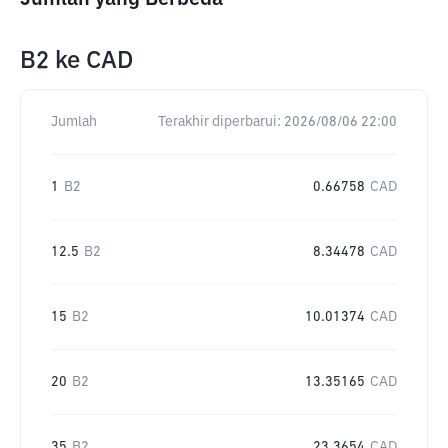
B2
ke
CAD
Jumlah
Terakhir diperbarui:
2026/08/06 22:00
1
B2
0.66758
CAD
12.5
B2
8.34478
CAD
15
B2
10.01374
CAD
20
B2
13.35165
CAD
35
B2
23.3654
CAD