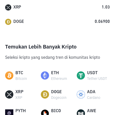
XRP
1.03
DOGE
0.06900
Temukan Lebih Banyak Kripto
Seleksi kripto yang sedang tren di komunitas kripto
BTC
ETH
USDT
Bitcoin
Ethereum
Tether USDT
XRP
DOGE
ADA
XRP
Dogecoin
Cardano
PYTH
BICO
AWE