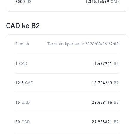
2000
B2
1,335.16599
CAD
CAD
ke
B2
Jumlah
Terakhir diperbarui:
2026/08/06 22:00
1
CAD
1.497941
B2
12.5
CAD
18.724263
B2
15
CAD
22.469116
B2
20
CAD
29.958821
B2