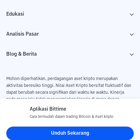
Edukasi
Analisis Pasar
Blog & Berita
Mohon diperhatikan, perdagangan aset kripto merupakan
aktivitas beresiko tinggi. Nilai Aset Kripto bersifat fluktuatif dan
dapat berubah secara signifikan dari waktu ke waktu. Kinerja
pada masa lalu tidak mencerminkan kinerja di masa depan.
Terdapat risiko kehilangan sebagai dampak dari membeli dan
Aplikasi Bittime
menjual aset kripto dan sepenuhnya keputusan independen dari
Cara termudah dalam trading Bitcoin & Aset kripto
pengguna. PT Utama Aset Digital Indonesia (Bittime) tidak
bertanggung jawab atas perubahan fluktuasi dari nilai tukar Aset
Unduh Sekarang
Kripto.