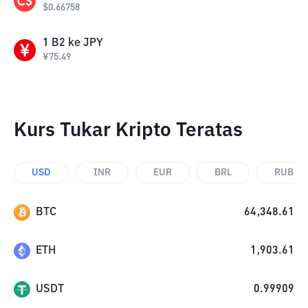
$
0.66758
1
B2
ke
JPY
¥
75.49
Kurs Tukar Kripto Teratas
USD
INR
EUR
BRL
RUB
BTC
64,348.61
ETH
1,903.61
USDT
0.99909