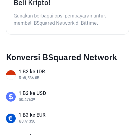
Beli Kripto!
Gunakan berbagai opsi pembayaran untuk
membeli BSquared Network di Bittime.
Konversi BSquared Network
1
B2
ke
IDR
Rp
8,536.05
1
B2
ke
USD
$
0.47639
1
B2
ke
EUR
€
0.41350