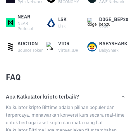
Pyth Network
BICONOMY
AWE Network
NEAR
LSK
DOGE_BEP20
NEAR
Lisk
doge
Protocol
AUCTION
VIDR
BABYSHARK
Bounce Token
Virtual IDR
BabyShark
FAQ
Apa Kalkulator kripto terbaik?
Kalkulator kripto Bittime adalah pilihan populer dan
terpercaya, menawarkan konversi kurs secara real-time
untuk berbagai aset kripto dan mata uang fiat.
Kalkulator Bittime juga menyediakan fitur tambahan