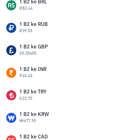
1
B2
ke
BRL
R$
2.44
1
B2
ke
RUB
₽
39.53
1
B2
ke
GBP
£
0.35405
1
B2
ke
INR
₹
45.40
1
B2
ke
TRY
₺
22.70
1
B2
ke
KRW
₩
677.95
1
B2
ke
CAD