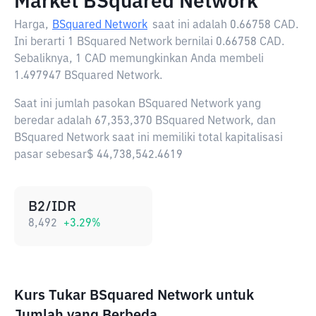
Market BSquared Network
Harga,
BSquared Network
saat ini adalah
0.66758 CAD
.
Ini berarti 1 BSquared Network bernilai 0.66758 CAD.
Sebaliknya, 1 CAD memungkinkan Anda membeli
1.497947 BSquared Network.
Saat ini jumlah pasokan BSquared Network yang
beredar adalah 67,353,370 BSquared Network, dan
BSquared Network saat ini memiliki total kapitalisasi
pasar sebesar$ 44,738,542.4619
B2/IDR
8,492
+
3.29
%
Kurs Tukar BSquared Network untuk
Jumlah yang Berbeda