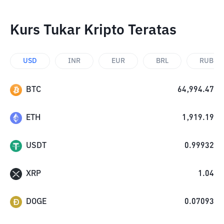
Kurs Tukar Kripto Teratas
USD
INR
EUR
BRL
RUB
BTC
64,994.47
ETH
1,919.19
USDT
0.99932
XRP
1.04
DOGE
0.07093