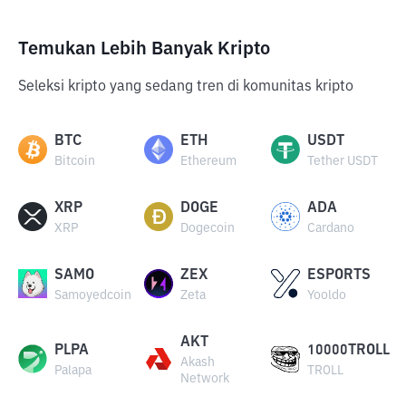
Temukan Lebih Banyak Kripto
Seleksi kripto yang sedang tren di komunitas kripto
BTC
ETH
USDT
Bitcoin
Ethereum
Tether USDT
XRP
DOGE
ADA
XRP
Dogecoin
Cardano
SAMO
ZEX
ESPORTS
Samoyedcoin
Zeta
Yooldo
AKT
PLPA
10000TROLL
Akash
Palapa
TROLL
Network