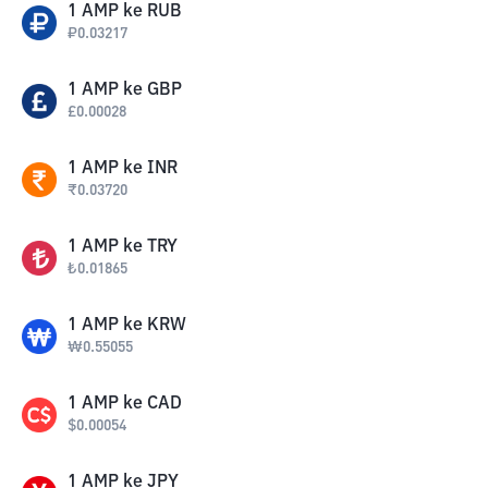
1
AMP
ke
RUB
₽
0.03217
1
AMP
ke
GBP
£
0.00028
1
AMP
ke
INR
₹
0.03720
1
AMP
ke
TRY
₺
0.01865
1
AMP
ke
KRW
₩
0.55055
1
AMP
ke
CAD
$
0.00054
1
AMP
ke
JPY