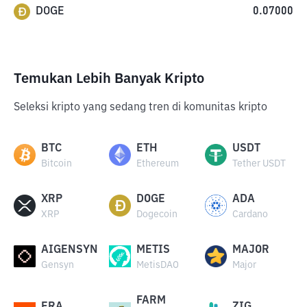
DOGE
0.07000
Temukan Lebih Banyak Kripto
Seleksi kripto yang sedang tren di komunitas kripto
BTC
ETH
USDT
Bitcoin
Ethereum
Tether USDT
XRP
DOGE
ADA
XRP
Dogecoin
Cardano
AIGENSYN
METIS
MAJOR
Gensyn
MetisDAO
Major
FARM