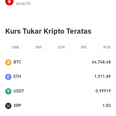
¥
0.06170
Kurs Tukar Kripto Teratas
USD
INR
EUR
BRL
RUB
BTC
64,748.48
ETH
1,911.89
USDT
0.99919
XRP
1.03