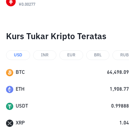
¥
0.00277
Kurs Tukar Kripto Teratas
USD
INR
EUR
BRL
RUB
BTC
64,498.09
ETH
1,908.77
USDT
0.99888
XRP
1.04