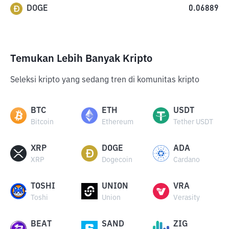
DOGE
0.06889
Temukan Lebih Banyak Kripto
Seleksi kripto yang sedang tren di komunitas kripto
BTC
ETH
USDT
Bitcoin
Ethereum
Tether USDT
XRP
DOGE
ADA
XRP
Dogecoin
Cardano
TOSHI
UNION
VRA
Toshi
Union
Verasity
BEAT
SAND
ZIG